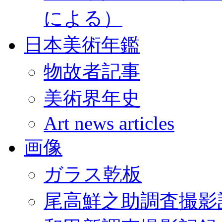
による）
日本美術年鑑
物故者記事
美術界年史
Art news articles
画像
ガラス乾板
尾高鮮之助調査撮影