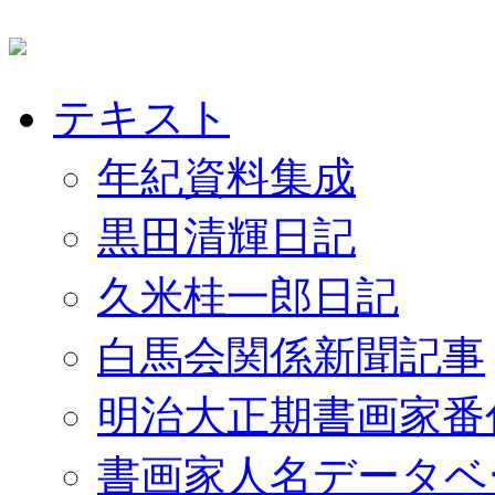
テキスト
年紀資料集成
黒田清輝日記
久米桂一郎日記
白馬会関係新聞記事
明治大正期書画家番
書画家人名データベ