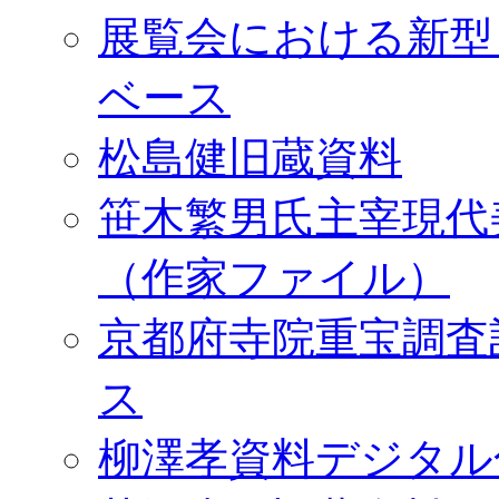
展覧会における新型
ベース
松島健旧蔵資料
笹木繁男氏主宰現代
（作家ファイル）
京都府寺院重宝調査
ス
柳澤孝資料デジタル