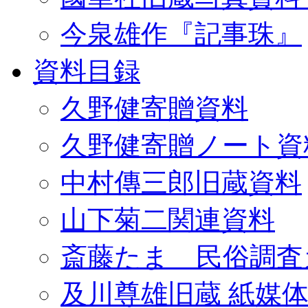
今泉雄作『記事珠』
資料目録
久野健寄贈資料
久野健寄贈ノート資
中村傳三郎旧蔵資料
山下菊二関連資料
斎藤たま 民俗調査
及川尊雄旧蔵 紙媒