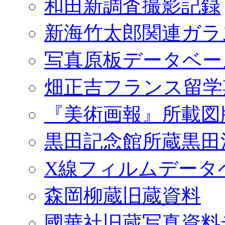
和田新調査撮影記録
新海竹太郎関連ガラ
写真原板データベー
畑正吉フランス留学
『美術画報』所載図
黒田記念館所蔵黒田
X線フィルムデータ
森岡柳蔵旧蔵資料
國華社旧蔵写真資料