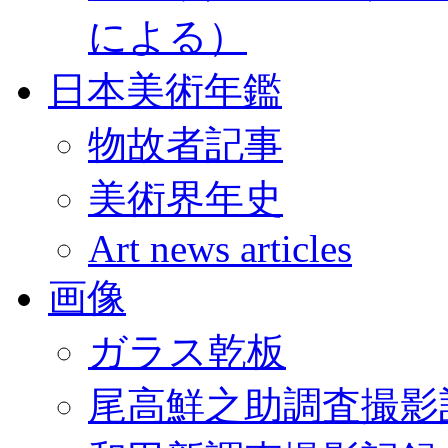
による）
日本美術年鑑
物故者記事
美術界年史
Art news articles
画像
ガラス乾板
尾高鮮之助調査撮影