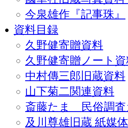
今泉雄作『記事珠』
資料目録
久野健寄贈資料
久野健寄贈ノート資
中村傳三郎旧蔵資料
山下菊二関連資料
斎藤たま 民俗調査
及川尊雄旧蔵 紙媒