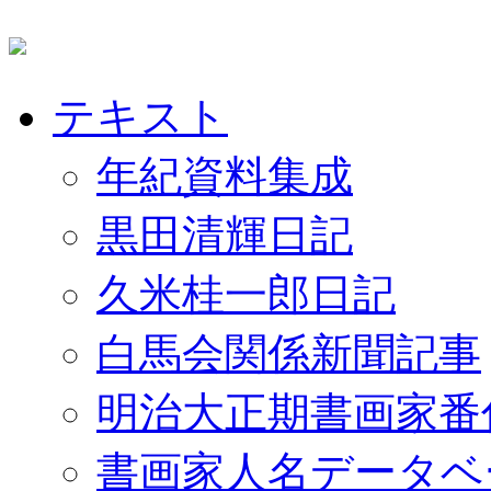
テキスト
年紀資料集成
黒田清輝日記
久米桂一郎日記
白馬会関係新聞記事
明治大正期書画家番
書画家人名データベ