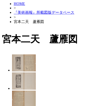
HOME
>
『美術画報』所載図版データベース
>
宮本二天 蘆雁図
宮本二天 蘆雁図