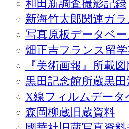
和田新調査撮影記録
新海竹太郎関連ガラ
写真原板データベー
畑正吉フランス留学
『美術画報』所載図
黒田記念館所蔵黒田
X線フィルムデータ
森岡柳蔵旧蔵資料
國華社旧蔵写真資料