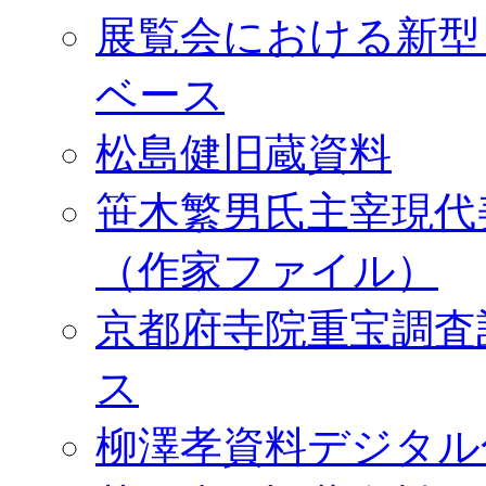
展覧会における新型
ベース
松島健旧蔵資料
笹木繁男氏主宰現代
（作家ファイル）
京都府寺院重宝調査
ス
柳澤孝資料デジタル