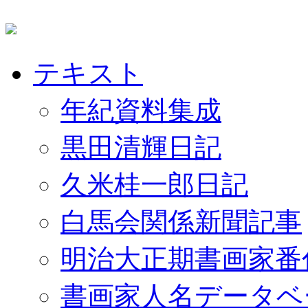
テキスト
年紀資料集成
黒田清輝日記
久米桂一郎日記
白馬会関係新聞記事
明治大正期書画家番
書画家人名データベ