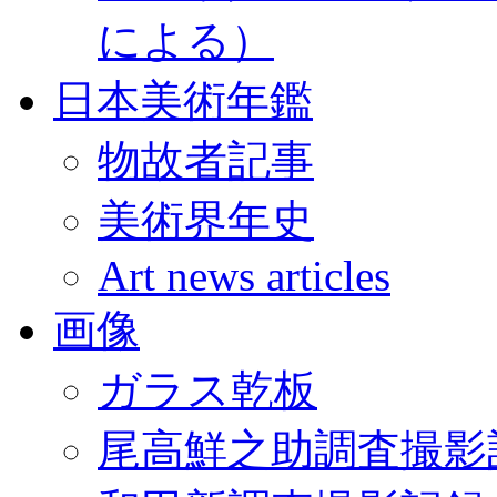
による）
日本美術年鑑
物故者記事
美術界年史
Art news articles
画像
ガラス乾板
尾高鮮之助調査撮影