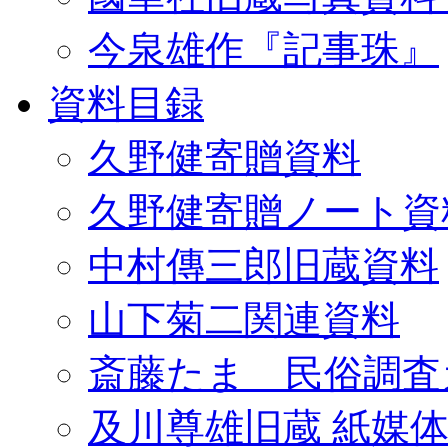
今泉雄作『記事珠』
資料目録
久野健寄贈資料
久野健寄贈ノート資
中村傳三郎旧蔵資料
山下菊二関連資料
斎藤たま 民俗調査
及川尊雄旧蔵 紙媒