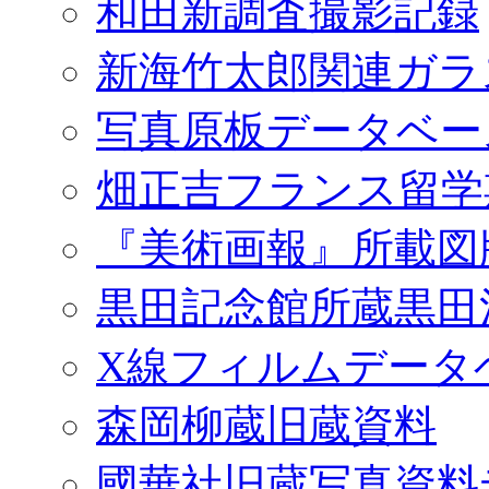
和田新調査撮影記録
新海竹太郎関連ガラ
写真原板データベー
畑正吉フランス留学
『美術画報』所載図
黒田記念館所蔵黒田
X線フィルムデータ
森岡柳蔵旧蔵資料
國華社旧蔵写真資料