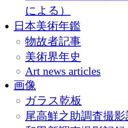
による）
日本美術年鑑
物故者記事
美術界年史
Art news articles
画像
ガラス乾板
尾高鮮之助調査撮影