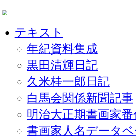
テキスト
年紀資料集成
黒田清輝日記
久米桂一郎日記
白馬会関係新聞記事
明治大正期書画家番
書画家人名データベ