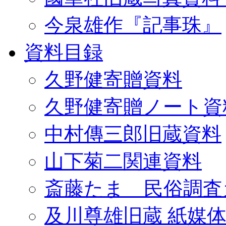
今泉雄作『記事珠』
資料目録
久野健寄贈資料
久野健寄贈ノート資
中村傳三郎旧蔵資料
山下菊二関連資料
斎藤たま 民俗調査
及川尊雄旧蔵 紙媒