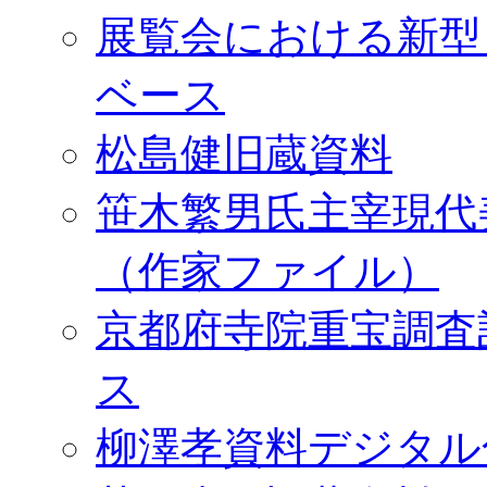
展覧会における新型
ベース
松島健旧蔵資料
笹木繁男氏主宰現代
（作家ファイル）
京都府寺院重宝調査
ス
柳澤孝資料デジタル