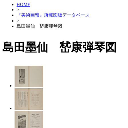
HOME
>
『美術画報』所載図版データベース
>
島田墨仙 嵆康弾琴図
島田墨仙 嵆康弾琴図