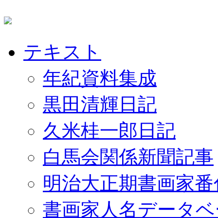
テキスト
年紀資料集成
黒田清輝日記
久米桂一郎日記
白馬会関係新聞記事
明治大正期書画家番
書画家人名データベ