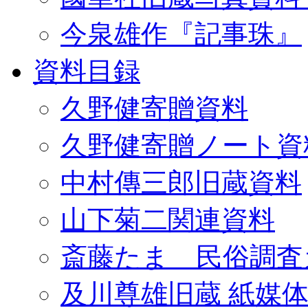
今泉雄作『記事珠』
資料目録
久野健寄贈資料
久野健寄贈ノート資
中村傳三郎旧蔵資料
山下菊二関連資料
斎藤たま 民俗調査
及川尊雄旧蔵 紙媒