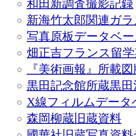
和田新調査撮影記録
新海竹太郎関連ガラ
写真原板データベー
畑正吉フランス留学
『美術画報』所載図
黒田記念館所蔵黒田
X線フィルムデータ
森岡柳蔵旧蔵資料
國華社旧蔵写真資料