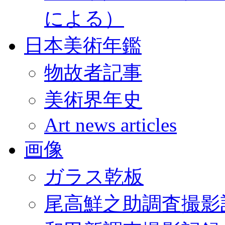
による）
日本美術年鑑
物故者記事
美術界年史
Art news articles
画像
ガラス乾板
尾高鮮之助調査撮影