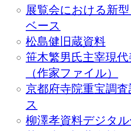
展覧会における新型
ベース
松島健旧蔵資料
笹木繁男氏主宰現代
（作家ファイル）
京都府寺院重宝調査
ス
柳澤孝資料デジタル