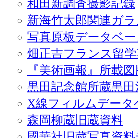
和田新調査撮影記録
新海竹太郎関連ガラ
写真原板データベー
畑正吉フランス留学
『美術画報』所載図
黒田記念館所蔵黒田
X線フィルムデータ
森岡柳蔵旧蔵資料
國華社旧蔵写真資料