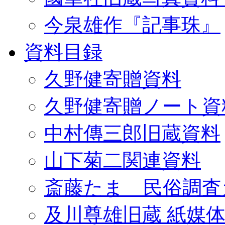
今泉雄作『記事珠』
資料目録
久野健寄贈資料
久野健寄贈ノート資
中村傳三郎旧蔵資料
山下菊二関連資料
斎藤たま 民俗調査
及川尊雄旧蔵 紙媒