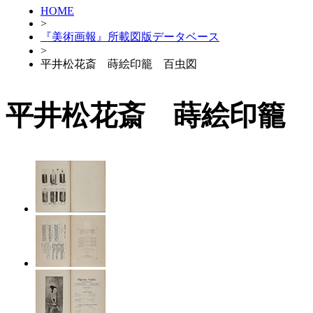
HOME
>
『美術画報』所載図版データベース
>
平井松花斎 蒔絵印籠 百虫図
平井松花斎 蒔絵印籠 