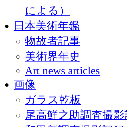
による）
日本美術年鑑
物故者記事
美術界年史
Art news articles
画像
ガラス乾板
尾高鮮之助調査撮影