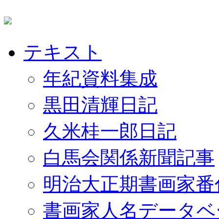
テキスト
年紀資料集成
黒田清輝日記
久米桂一郎日記
白馬会関係新聞記事
明治大正期書画家番
書画家人名データベ