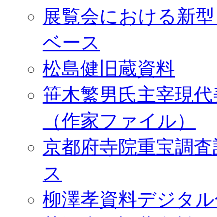
展覧会における新型
ベース
松島健旧蔵資料
笹木繁男氏主宰現代
（作家ファイル）
京都府寺院重宝調査
ス
柳澤孝資料デジタル