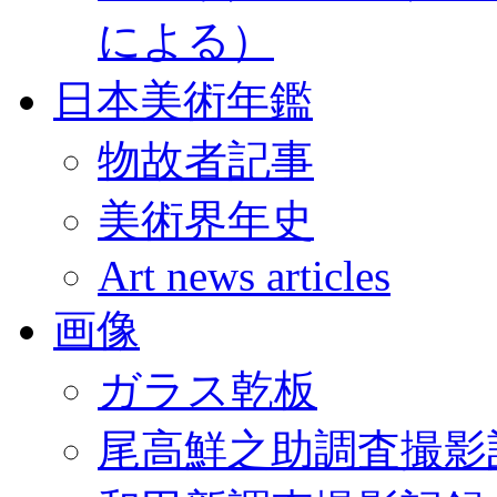
による）
日本美術年鑑
物故者記事
美術界年史
Art news articles
画像
ガラス乾板
尾高鮮之助調査撮影