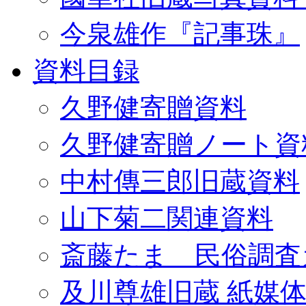
今泉雄作『記事珠』
資料目録
久野健寄贈資料
久野健寄贈ノート資
中村傳三郎旧蔵資料
山下菊二関連資料
斎藤たま 民俗調査
及川尊雄旧蔵 紙媒