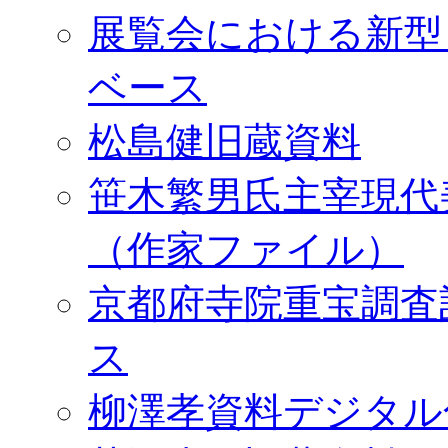
展覧会における新型
ベース
松島健旧蔵資料
笹木繁男氏主宰現代
（作家ファイル）
京都府寺院重宝調査
ス
柳澤孝資料デジタル