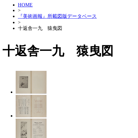
HOME
>
『美術画報』所載図版データベース
>
十返舎一九 猿曳図
十返舎一九 猿曳図