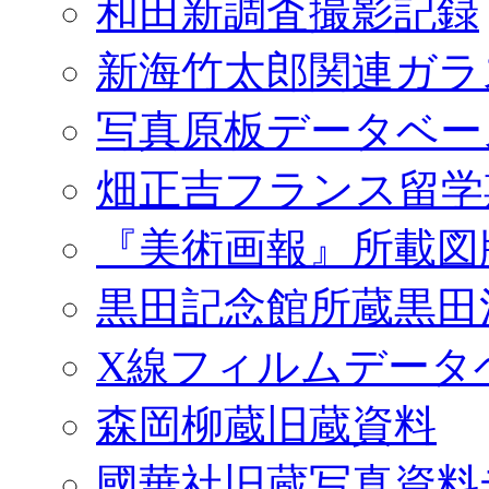
和田新調査撮影記録
新海竹太郎関連ガラ
写真原板データベー
畑正吉フランス留学
『美術画報』所載図
黒田記念館所蔵黒田
X線フィルムデータ
森岡柳蔵旧蔵資料
國華社旧蔵写真資料