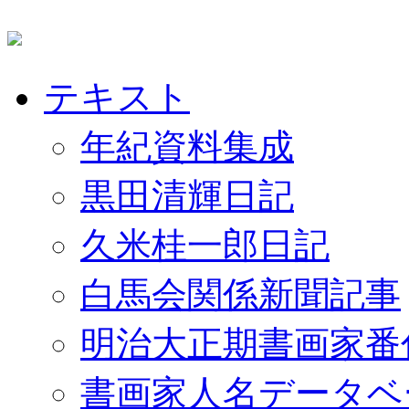
テキスト
年紀資料集成
黒田清輝日記
久米桂一郎日記
白馬会関係新聞記事
明治大正期書画家番
書画家人名データベ