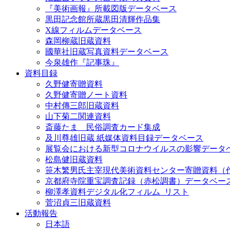
『美術画報』所載図版データベース
黒田記念館所蔵黒田清輝作品集
X線フィルムデータベース
森岡柳蔵旧蔵資料
國華社旧蔵写真資料データベース
今泉雄作『記事珠』
資料目録
久野健寄贈資料
久野健寄贈ノート資料
中村傳三郎旧蔵資料
山下菊二関連資料
斎藤たま 民俗調査カード集成
及川尊雄旧蔵 紙媒体資料目録データベース
展覧会における新型コロナウイルスの影響データ
松島健旧蔵資料
笹木繁男氏主宰現代美術資料センター寄贈資料（
京都府寺院重宝調査記録（赤松調書）データベー
柳澤孝資料デジタル化フィルム_リスト
菅沼貞三旧蔵資料
活動報告
日本語