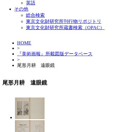
英語
その他
総合検索
東京文化財研究所刊行物リポジトリ
東京文化財研究所蔵書検索（OPAC）
HOME
>
『美術画報』所載図版データベース
>
尾形月耕 遠眼鏡
尾形月耕 遠眼鏡