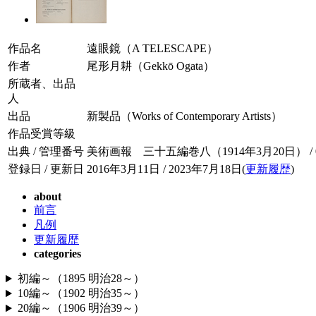
作品名
遠眼鏡（A TELESCAPE）
作者
尾形月耕（Gekkō Ogata）
所蔵者、出品
人
出品
新製品（Works of Contemporary Artists）
作品受賞等級
出典 / 管理番号
美術画報 三十五編巻八（1914年3月20日） / 035
登録日 / 更新日
2016年3月11日 / 2023年7月18日(
更新履歴
)
about
前言
凡例
更新履歴
categories
初編～（1895 明治28～）
10編～（1902 明治35～）
20編～（1906 明治39～）