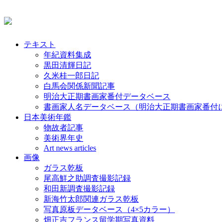
テキスト
年紀資料集成
黒田清輝日記
久米桂一郎日記
白馬会関係新聞記事
明治大正期書画家番付データベース
書画家人名データベース（明治大正期書画家番付
日本美術年鑑
物故者記事
美術界年史
Art news articles
画像
ガラス乾板
尾高鮮之助調査撮影記録
和田新調査撮影記録
新海竹太郎関連ガラス乾板
写真原板データベース（4×5カラー）
畑正吉フランス留学期写真資料