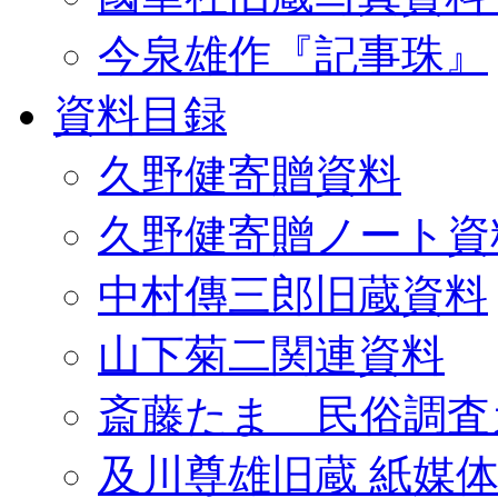
今泉雄作『記事珠』
資料目録
久野健寄贈資料
久野健寄贈ノート資
中村傳三郎旧蔵資料
山下菊二関連資料
斎藤たま 民俗調査
及川尊雄旧蔵 紙媒