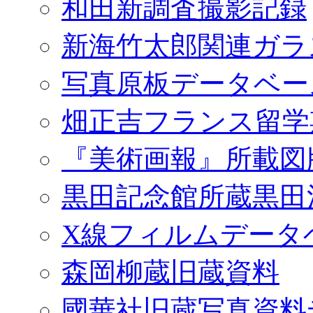
和田新調査撮影記録
新海竹太郎関連ガラ
写真原板データベー
畑正吉フランス留学
『美術画報』所載図
黒田記念館所蔵黒田
X線フィルムデータ
森岡柳蔵旧蔵資料
國華社旧蔵写真資料