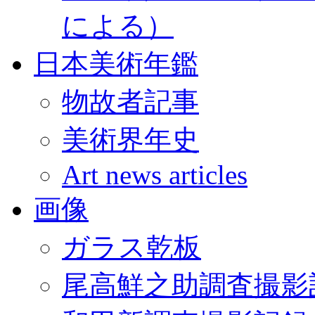
による）
日本美術年鑑
物故者記事
美術界年史
Art news articles
画像
ガラス乾板
尾高鮮之助調査撮影