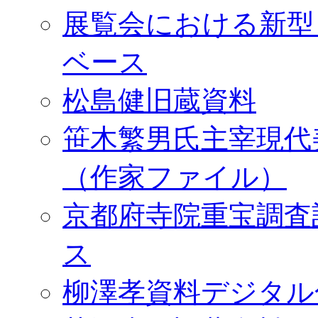
展覧会における新型
ベース
松島健旧蔵資料
笹木繁男氏主宰現代
（作家ファイル）
京都府寺院重宝調査
ス
柳澤孝資料デジタル