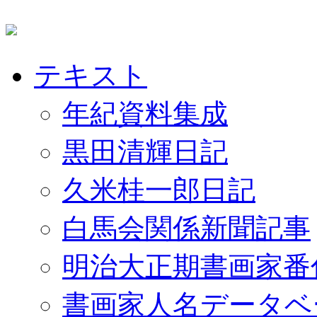
テキスト
年紀資料集成
黒田清輝日記
久米桂一郎日記
白馬会関係新聞記事
明治大正期書画家番
書画家人名データベ