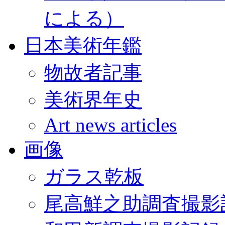
による）
日本美術年鑑
物故者記事
美術界年史
Art news articles
画像
ガラス乾板
尾高鮮之助調査撮影