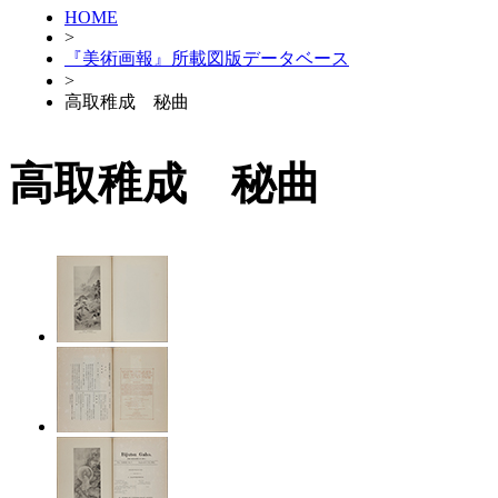
HOME
>
『美術画報』所載図版データベース
>
高取稚成 秘曲
高取稚成 秘曲