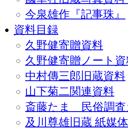
今泉雄作『記事珠』
資料目録
久野健寄贈資料
久野健寄贈ノート資
中村傳三郎旧蔵資料
山下菊二関連資料
斎藤たま 民俗調査
及川尊雄旧蔵 紙媒