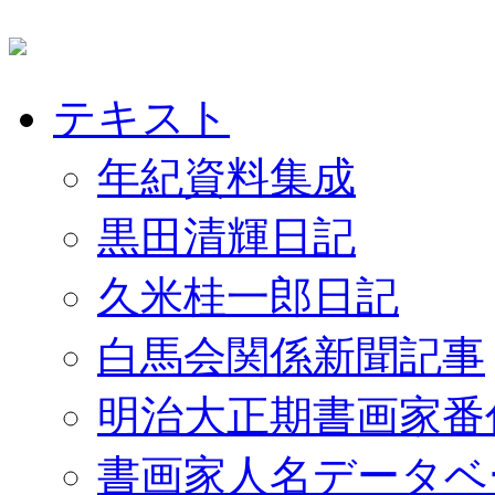
テキスト
年紀資料集成
黒田清輝日記
久米桂一郎日記
白馬会関係新聞記事
明治大正期書画家番
書画家人名データベ