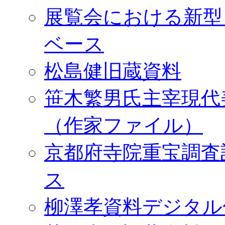
展覧会における新型
ベース
松島健旧蔵資料
笹木繁男氏主宰現代
（作家ファイル）
京都府寺院重宝調査
ス
柳澤孝資料デジタル