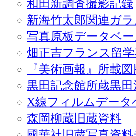
和田新調査撮影記録
新海竹太郎関連ガラ
写真原板データベー
畑正吉フランス留学
『美術画報』所載図
黒田記念館所蔵黒田
X線フィルムデータ
森岡柳蔵旧蔵資料
國華社旧蔵写真資料