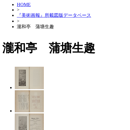
HOME
>
『美術画報』所載図版データベース
>
瀧和亭 蒲塘生趣
瀧和亭 蒲塘生趣