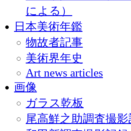
による）
日本美術年鑑
物故者記事
美術界年史
Art news articles
画像
ガラス乾板
尾高鮮之助調査撮影