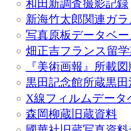
和田新調査撮影記録
新海竹太郎関連ガラ
写真原板データベー
畑正吉フランス留学
『美術画報』所載図
黒田記念館所蔵黒田
X線フィルムデータ
森岡柳蔵旧蔵資料
國華社旧蔵写真資料