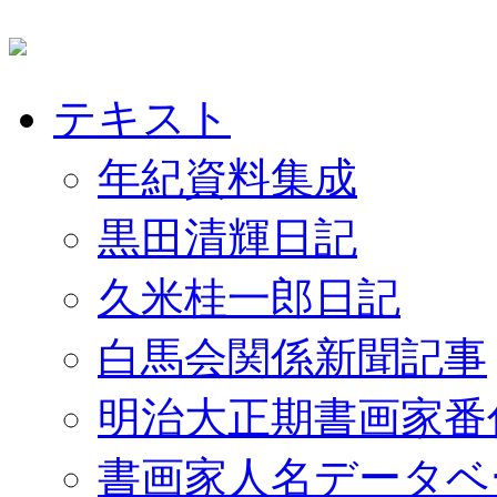
テキスト
年紀資料集成
黒田清輝日記
久米桂一郎日記
白馬会関係新聞記事
明治大正期書画家番
書画家人名データベ