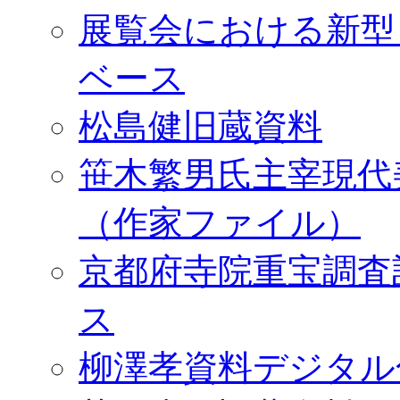
展覧会における新型
ベース
松島健旧蔵資料
笹木繁男氏主宰現代
（作家ファイル）
京都府寺院重宝調査
ス
柳澤孝資料デジタル