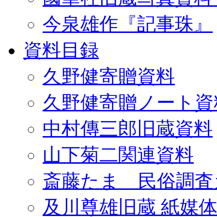
今泉雄作『記事珠』
資料目録
久野健寄贈資料
久野健寄贈ノート資
中村傳三郎旧蔵資料
山下菊二関連資料
斎藤たま 民俗調査
及川尊雄旧蔵 紙媒