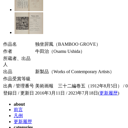
作品名
独坐屛風（BAMBOO GROVE）
作者
牛田治（Osamu Ushida）
所蔵者、出品
人
出品
新製品（Works of Contemporary Artists）
作品受賞等級
出典 / 管理番号
美術画報 三十二編巻五（1912年8月5日） / 032-
登録日 / 更新日
2016年3月11日 / 2023年7月18日(
更新履歴
)
about
前言
凡例
更新履歴
categories