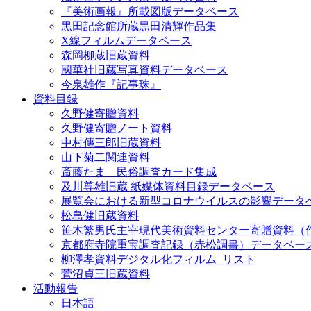
『美術画報』所載図版データベース
黒田記念館所蔵黒田清輝作品集
X線フィルムデータベース
森岡柳蔵旧蔵資料
國華社旧蔵写真資料データベース
今泉雄作『記事珠』
資料目録
久野健寄贈資料
久野健寄贈ノート資料
中村傳三郎旧蔵資料
山下菊二関連資料
斎藤たま 民俗調査カード集成
及川尊雄旧蔵 紙媒体資料目録データベース
展覧会における新型コロナウイルスの影響データ
松島健旧蔵資料
笹木繁男氏主宰現代美術資料センター寄贈資料（
京都府寺院重宝調査記録（赤松調書）データベー
柳澤孝資料デジタル化フィルム_リスト
菅沼貞三旧蔵資料
活動報告
日本語