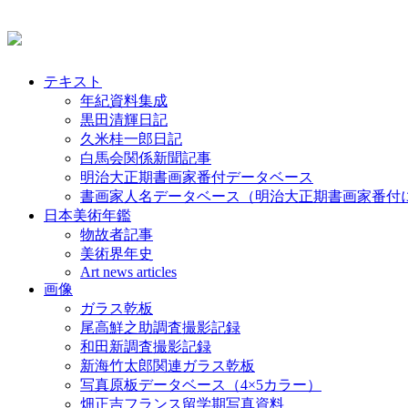
テキスト
年紀資料集成
黒田清輝日記
久米桂一郎日記
白馬会関係新聞記事
明治大正期書画家番付データベース
書画家人名データベース（明治大正期書画家番付
日本美術年鑑
物故者記事
美術界年史
Art news articles
画像
ガラス乾板
尾高鮮之助調査撮影記録
和田新調査撮影記録
新海竹太郎関連ガラス乾板
写真原板データベース（4×5カラー）
畑正吉フランス留学期写真資料