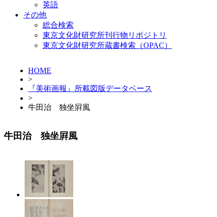
英語
その他
総合検索
東京文化財研究所刊行物リポジトリ
東京文化財研究所蔵書検索（OPAC）
HOME
>
『美術画報』所載図版データベース
>
牛田治 独坐屛風
牛田治 独坐屛風