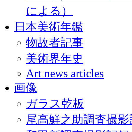
による）
日本美術年鑑
物故者記事
美術界年史
Art news articles
画像
ガラス乾板
尾高鮮之助調査撮影