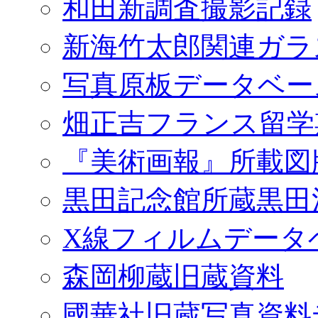
和田新調査撮影記録
新海竹太郎関連ガラ
写真原板データベー
畑正吉フランス留学
『美術画報』所載図
黒田記念館所蔵黒田
X線フィルムデータ
森岡柳蔵旧蔵資料
國華社旧蔵写真資料