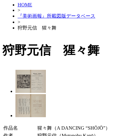
HOME
>
『美術画報』所載図版データベース
>
狩野元信 猩々舞
狩野元信 猩々舞
作品名
猩々舞（A DANCING “SHŌJŌ”）
作者
狩野元信（Motonobu Kanō）