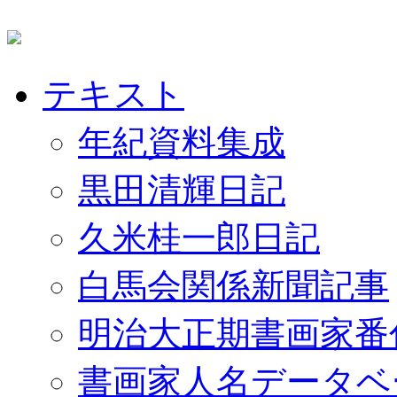
テキスト
年紀資料集成
黒田清輝日記
久米桂一郎日記
白馬会関係新聞記事
明治大正期書画家番
書画家人名データベ