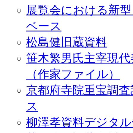
展覧会における新型
ベース
松島健旧蔵資料
笹木繁男氏主宰現代
（作家ファイル）
京都府寺院重宝調査
ス
柳澤孝資料デジタル