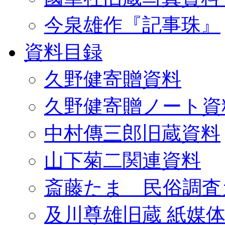
今泉雄作『記事珠』
資料目録
久野健寄贈資料
久野健寄贈ノート資
中村傳三郎旧蔵資料
山下菊二関連資料
斎藤たま 民俗調査
及川尊雄旧蔵 紙媒