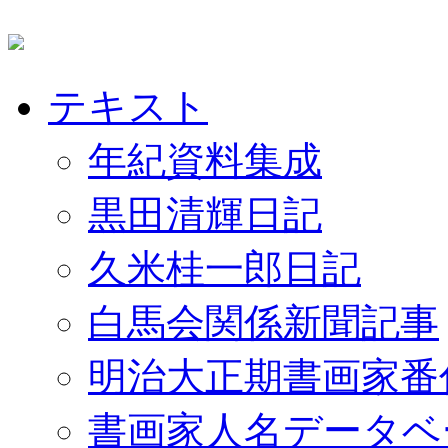
テキスト
年紀資料集成
黒田清輝日記
久米桂一郎日記
白馬会関係新聞記事
明治大正期書画家番
書画家人名データベ