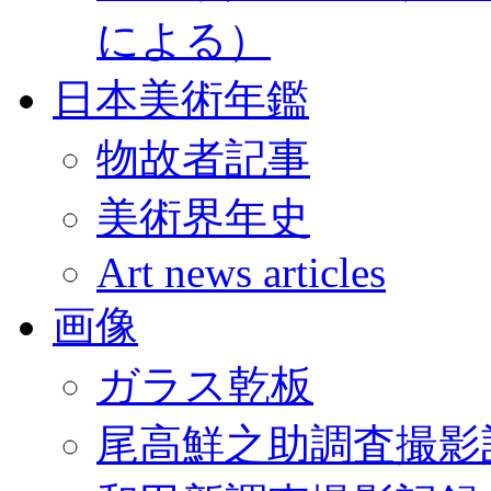
による）
日本美術年鑑
物故者記事
美術界年史
Art news articles
画像
ガラス乾板
尾高鮮之助調査撮影