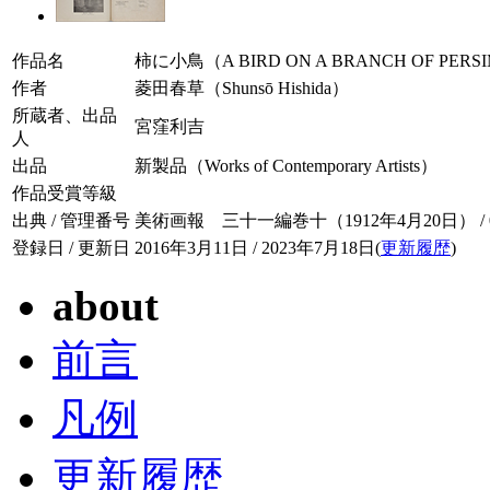
作品名
柿に小鳥（A BIRD ON A BRANCH OF PERS
作者
菱田春草（Shunsō Hishida）
所蔵者、出品
宮窪利吉
人
出品
新製品（Works of Contemporary Artists）
作品受賞等級
出典 / 管理番号
美術画報 三十一編巻十（1912年4月20日） / 031
登録日 / 更新日
2016年3月11日 / 2023年7月18日(
更新履歴
)
about
前言
凡例
更新履歴