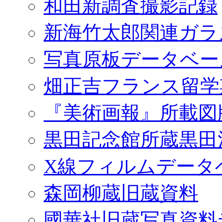
和田新調査撮影記録
新海竹太郎関連ガラ
写真原板データベー
畑正吉フランス留学
『美術画報』所載図
黒田記念館所蔵黒田
X線フィルムデータ
森岡柳蔵旧蔵資料
國華社旧蔵写真資料