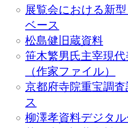
展覧会における新型
ベース
松島健旧蔵資料
笹木繁男氏主宰現代
（作家ファイル）
京都府寺院重宝調査
ス
柳澤孝資料デジタル