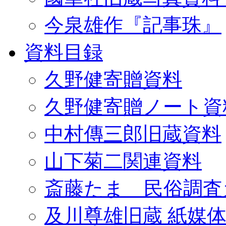
今泉雄作『記事珠』
資料目録
久野健寄贈資料
久野健寄贈ノート資
中村傳三郎旧蔵資料
山下菊二関連資料
斎藤たま 民俗調査
及川尊雄旧蔵 紙媒