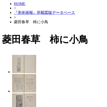
HOME
>
『美術画報』所載図版データベース
>
菱田春草 柿に小鳥
菱田春草 柿に小鳥