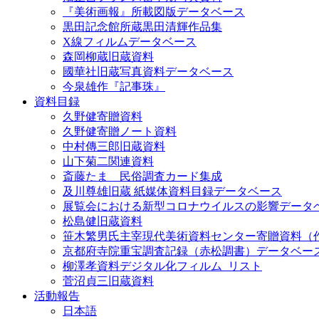
『美術画報』所載図版データベース
黒田記念館所蔵黒田清輝作品集
X線フィルムデータベース
森岡柳蔵旧蔵資料
國華社旧蔵写真資料データベース
今泉雄作『記事珠』
資料目録
久野健寄贈資料
久野健寄贈ノート資料
中村傳三郎旧蔵資料
山下菊二関連資料
斎藤たま 民俗調査カード集成
及川尊雄旧蔵 紙媒体資料目録データベース
展覧会における新型コロナウイルスの影響データ
松島健旧蔵資料
笹木繁男氏主宰現代美術資料センター寄贈資料（
京都府寺院重宝調査記録（赤松調書）データベー
柳澤孝資料デジタル化フィルム_リスト
菅沼貞三旧蔵資料
活動報告
日本語