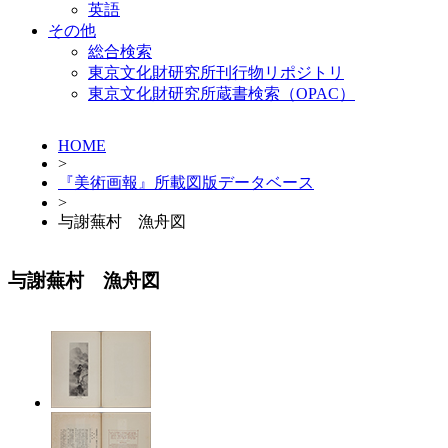
英語
その他
総合検索
東京文化財研究所刊行物リポジトリ
東京文化財研究所蔵書検索（OPAC）
HOME
>
『美術画報』所載図版データベース
>
与謝蕪村 漁舟図
与謝蕪村 漁舟図