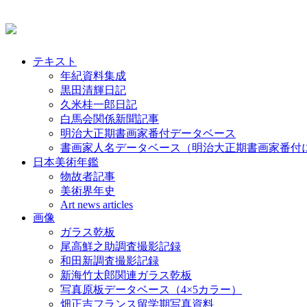
テキスト
年紀資料集成
黒田清輝日記
久米桂一郎日記
白馬会関係新聞記事
明治大正期書画家番付データベース
書画家人名データベース（明治大正期書画家番付
日本美術年鑑
物故者記事
美術界年史
Art news articles
画像
ガラス乾板
尾高鮮之助調査撮影記録
和田新調査撮影記録
新海竹太郎関連ガラス乾板
写真原板データベース（4×5カラー）
畑正吉フランス留学期写真資料