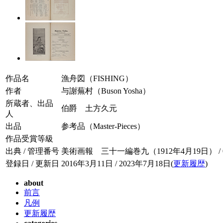
作品名
漁舟図（FISHING）
作者
与謝蕪村（Buson Yosha）
所蔵者、出品
伯爵 土方久元
人
出品
参考品（Master-Pieces）
作品受賞等級
出典 / 管理番号
美術画報 三十一編巻九（1912年4月19日） / 031
登録日 / 更新日
2016年3月11日 / 2023年7月18日(
更新履歴
)
about
前言
凡例
更新履歴