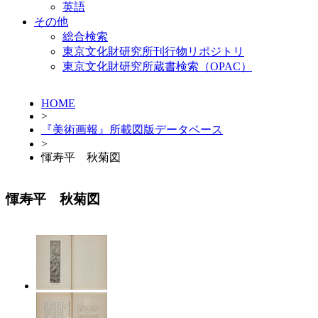
英語
その他
総合検索
東京文化財研究所刊行物リポジトリ
東京文化財研究所蔵書検索（OPAC）
HOME
>
『美術画報』所載図版データベース
>
惲寿平 秋菊図
惲寿平 秋菊図