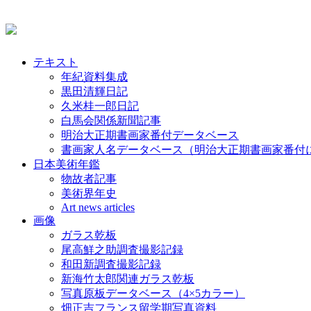
テキスト
年紀資料集成
黒田清輝日記
久米桂一郎日記
白馬会関係新聞記事
明治大正期書画家番付データベース
書画家人名データベース（明治大正期書画家番付
日本美術年鑑
物故者記事
美術界年史
Art news articles
画像
ガラス乾板
尾高鮮之助調査撮影記録
和田新調査撮影記録
新海竹太郎関連ガラス乾板
写真原板データベース（4×5カラー）
畑正吉フランス留学期写真資料