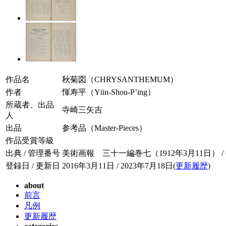
作品名
秋菊図（CHRYSANTHEMUM）
作者
惲寿平（Yün-Shou-P’ing）
所蔵者、出品
寺崎三矢吉
人
出品
参考品（Master-Pieces）
作品受賞等級
出典 / 管理番号
美術画報 三十一編巻七（1912年3月11日） / 031
登録日 / 更新日
2016年3月11日 / 2023年7月18日(
更新履歴
)
about
前言
凡例
更新履歴