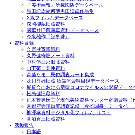
『美術画報』所載図版データベース
黒田記念館所蔵黒田清輝作品集
X線フィルムデータベース
森岡柳蔵旧蔵資料
國華社旧蔵写真資料データベース
今泉雄作『記事珠』
資料目録
久野健寄贈資料
久野健寄贈ノート資料
中村傳三郎旧蔵資料
山下菊二関連資料
斎藤たま 民俗調査カード集成
及川尊雄旧蔵 紙媒体資料目録データベース
展覧会における新型コロナウイルスの影響データ
松島健旧蔵資料
笹木繁男氏主宰現代美術資料センター寄贈資料（
京都府寺院重宝調査記録（赤松調書）データベー
柳澤孝資料デジタル化フィルム_リスト
菅沼貞三旧蔵資料
活動報告
日本語