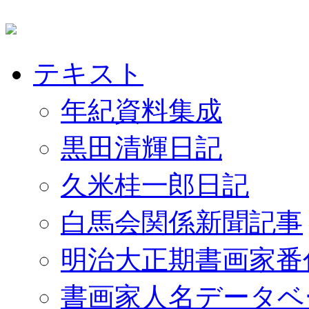
テキスト
年紀資料集成
黒田清輝日記
久米桂一郎日記
白馬会関係新聞記事
明治大正期書画家番
書画家人名データベ