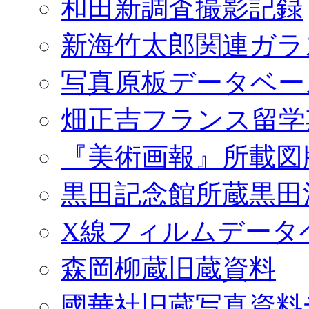
和田新調査撮影記録
新海竹太郎関連ガラ
写真原板データベー
畑正吉フランス留学
『美術画報』所載図
黒田記念館所蔵黒田
X線フィルムデータ
森岡柳蔵旧蔵資料
國華社旧蔵写真資料