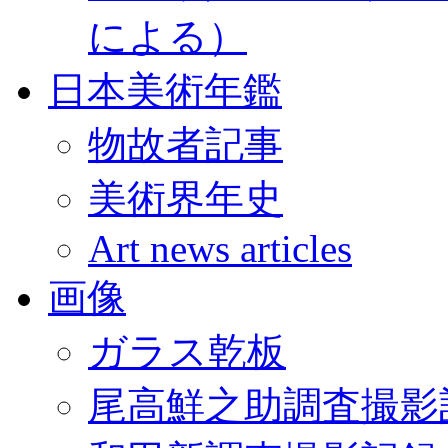
による）
日本美術年鑑
物故者記事
美術界年史
Art news articles
画像
ガラス乾板
尾高鮮之助調査撮影