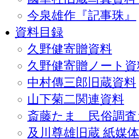
今泉雄作『記事珠』
資料目録
久野健寄贈資料
久野健寄贈ノート資
中村傳三郎旧蔵資料
山下菊二関連資料
斎藤たま 民俗調査
及川尊雄旧蔵 紙媒