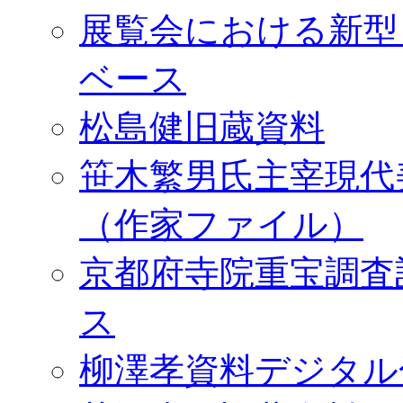
展覧会における新型
ベース
松島健旧蔵資料
笹木繁男氏主宰現代
（作家ファイル）
京都府寺院重宝調査
ス
柳澤孝資料デジタル