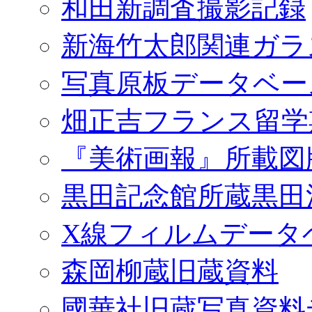
和田新調査撮影記録
新海竹太郎関連ガラ
写真原板データベー
畑正吉フランス留学
『美術画報』所載図
黒田記念館所蔵黒田
X線フィルムデータ
森岡柳蔵旧蔵資料
國華社旧蔵写真資料