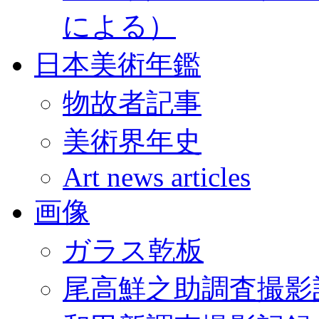
による）
日本美術年鑑
物故者記事
美術界年史
Art news articles
画像
ガラス乾板
尾高鮮之助調査撮影