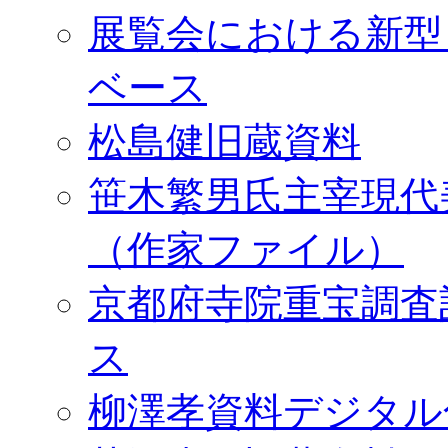
展覧会における新型
ベース
松島健旧蔵資料
笹木繁男氏主宰現代
（作家ファイル）
京都府寺院重宝調査
ス
柳澤孝資料デジタル