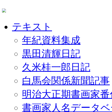
テキスト
年紀資料集成
黒田清輝日記
久米桂一郎日記
白馬会関係新聞記事
明治大正期書画家番
書画家人名データベ