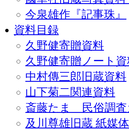
今泉雄作『記事珠』
資料目録
久野健寄贈資料
久野健寄贈ノート資
中村傳三郎旧蔵資料
山下菊二関連資料
斎藤たま 民俗調査
及川尊雄旧蔵 紙媒