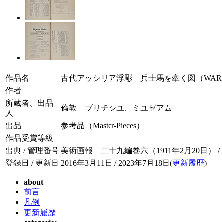
作品名
古代アッシリア浮彫 兵士馬を牽く図（WARRIORS,
作者
所蔵者、出品
倫敦 ブリチシユ、ミユゼアム
人
出品
参考品（Master-Pieces）
作品受賞等級
出典 / 管理番号
美術画報 二十九編巻六（1911年2月20日） / 029
登録日 / 更新日
2016年3月11日 / 2023年7月18日(
更新履歴
)
about
前言
凡例
更新履歴