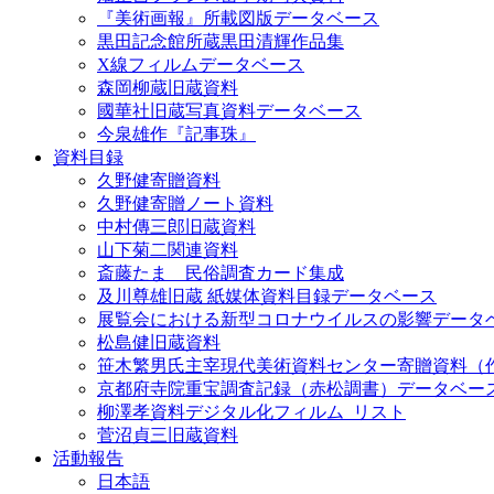
『美術画報』所載図版データベース
黒田記念館所蔵黒田清輝作品集
X線フィルムデータベース
森岡柳蔵旧蔵資料
國華社旧蔵写真資料データベース
今泉雄作『記事珠』
資料目録
久野健寄贈資料
久野健寄贈ノート資料
中村傳三郎旧蔵資料
山下菊二関連資料
斎藤たま 民俗調査カード集成
及川尊雄旧蔵 紙媒体資料目録データベース
展覧会における新型コロナウイルスの影響データ
松島健旧蔵資料
笹木繁男氏主宰現代美術資料センター寄贈資料（
京都府寺院重宝調査記録（赤松調書）データベー
柳澤孝資料デジタル化フィルム_リスト
菅沼貞三旧蔵資料
活動報告
日本語