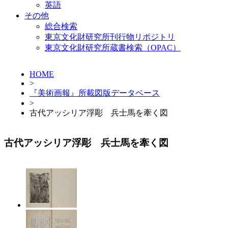
英語
その他
総合検索
東京文化財研究所刊行物リポジトリ
東京文化財研究所蔵書検索（OPAC）
HOME
>
『美術画報』所載図版データベース
>
古代アッシリア浮彫 兵士馬を牽く図
古代アッシリア浮彫 兵士馬を牽く図