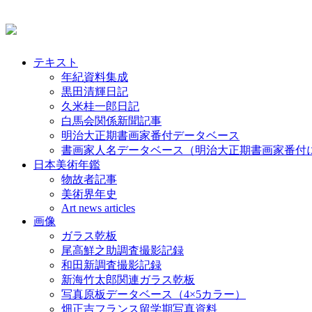
テキスト
年紀資料集成
黒田清輝日記
久米桂一郎日記
白馬会関係新聞記事
明治大正期書画家番付データベース
書画家人名データベース（明治大正期書画家番付
日本美術年鑑
物故者記事
美術界年史
Art news articles
画像
ガラス乾板
尾高鮮之助調査撮影記録
和田新調査撮影記録
新海竹太郎関連ガラス乾板
写真原板データベース（4×5カラー）
畑正吉フランス留学期写真資料