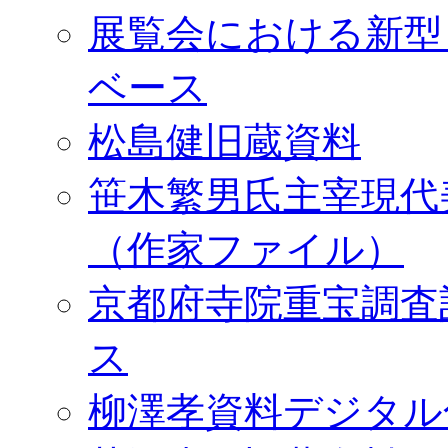
展覧会における新型
ベース
松島健旧蔵資料
笹木繁男氏主宰現代
（作家ファイル）
京都府寺院重宝調査
ス
柳澤孝資料デジタル