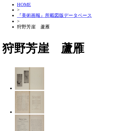
HOME
>
『美術画報』所載図版データベース
>
狩野芳崖 蘆雁
狩野芳崖 蘆雁