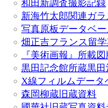
和田新調査撮影記録
新海竹太郎関連ガラ
写真原板データベー
畑正吉フランス留学
『美術画報』所載図
黒田記念館所蔵黒田
X線フィルムデータ
森岡柳蔵旧蔵資料
國華社旧蔵写真資料