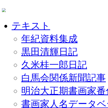
テキスト
年紀資料集成
黒田清輝日記
久米桂一郎日記
白馬会関係新聞記事
明治大正期書画家番
書画家人名データベ