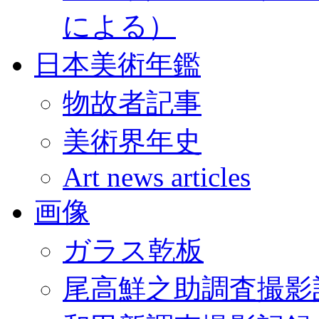
による）
日本美術年鑑
物故者記事
美術界年史
Art news articles
画像
ガラス乾板
尾高鮮之助調査撮影