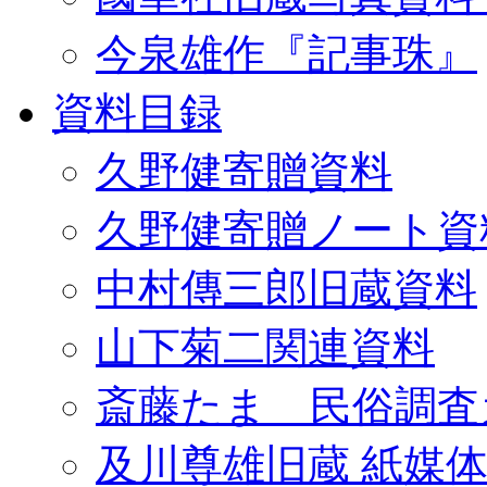
今泉雄作『記事珠』
資料目録
久野健寄贈資料
久野健寄贈ノート資
中村傳三郎旧蔵資料
山下菊二関連資料
斎藤たま 民俗調査
及川尊雄旧蔵 紙媒