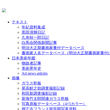
テキスト
年紀資料集成
黒田清輝日記
久米桂一郎日記
白馬会関係新聞記事
明治大正期書画家番付データベース
書画家人名データベース（明治大正期書画家番付
日本美術年鑑
物故者記事
美術界年史
Art news articles
画像
ガラス乾板
尾高鮮之助調査撮影記録
和田新調査撮影記録
新海竹太郎関連ガラス乾板
写真原板データベース（4×5カラー）
畑正吉フランス留学期写真資料