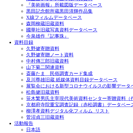
『美術画報』所載図版データベース
黒田記念館所蔵黒田清輝作品集
X線フィルムデータベース
森岡柳蔵旧蔵資料
國華社旧蔵写真資料データベース
今泉雄作『記事珠』
資料目録
久野健寄贈資料
久野健寄贈ノート資料
中村傳三郎旧蔵資料
山下菊二関連資料
斎藤たま 民俗調査カード集成
及川尊雄旧蔵 紙媒体資料目録データベース
展覧会における新型コロナウイルスの影響データ
松島健旧蔵資料
笹木繁男氏主宰現代美術資料センター寄贈資料（
京都府寺院重宝調査記録（赤松調書）データベー
柳澤孝資料デジタル化フィルム_リスト
菅沼貞三旧蔵資料
活動報告
日本語