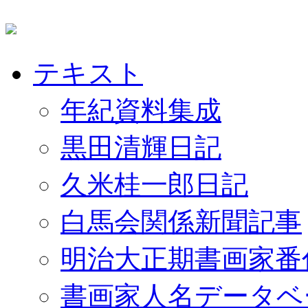
テキスト
年紀資料集成
黒田清輝日記
久米桂一郎日記
白馬会関係新聞記事
明治大正期書画家番
書画家人名データベ