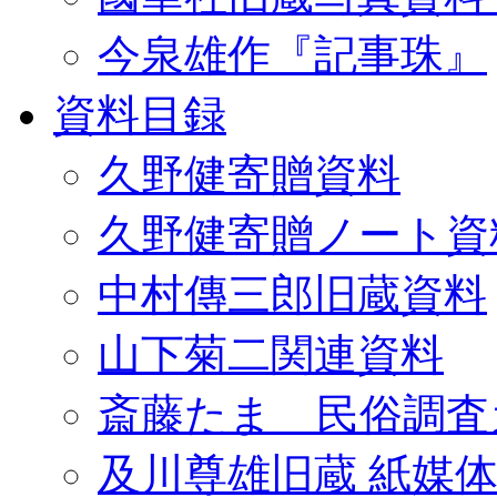
今泉雄作『記事珠』
資料目録
久野健寄贈資料
久野健寄贈ノート資
中村傳三郎旧蔵資料
山下菊二関連資料
斎藤たま 民俗調査
及川尊雄旧蔵 紙媒