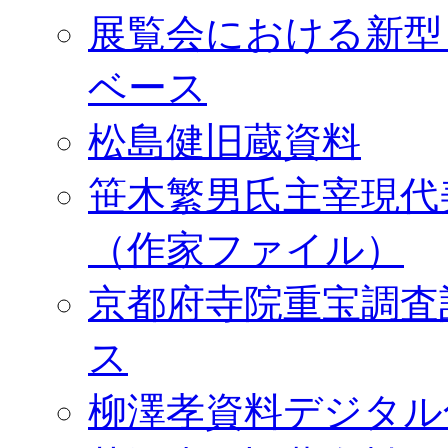
展覧会における新型
ベース
松島健旧蔵資料
笹木繁男氏主宰現代
（作家ファイル）
京都府寺院重宝調査
ス
柳澤孝資料デジタル