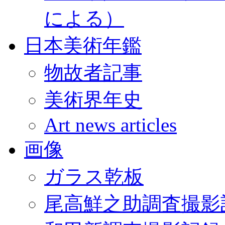
による）
日本美術年鑑
物故者記事
美術界年史
Art news articles
画像
ガラス乾板
尾高鮮之助調査撮影