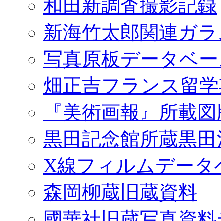
和田新調査撮影記録
新海竹太郎関連ガラ
写真原板データベー
畑正吉フランス留学
『美術画報』所載図
黒田記念館所蔵黒田
X線フィルムデータ
森岡柳蔵旧蔵資料
國華社旧蔵写真資料