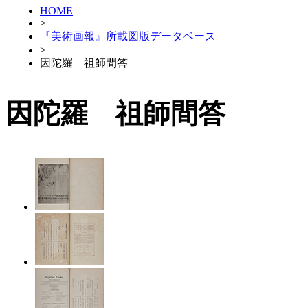
HOME
>
『美術画報』所載図版データベース
>
因陀羅 祖師間答
因陀羅 祖師間答