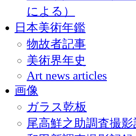
による）
日本美術年鑑
物故者記事
美術界年史
Art news articles
画像
ガラス乾板
尾高鮮之助調査撮影