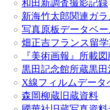
和田新調査撮影記録
新海竹太郎関連ガラ
写真原板データベー
畑正吉フランス留学
『美術画報』所載図
黒田記念館所蔵黒田
X線フィルムデータ
森岡柳蔵旧蔵資料
國華社旧蔵写真資料