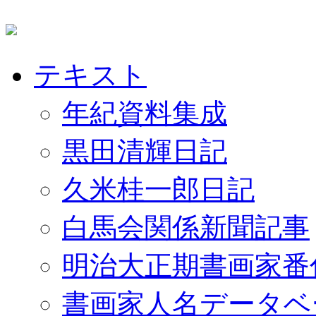
テキスト
年紀資料集成
黒田清輝日記
久米桂一郎日記
白馬会関係新聞記事
明治大正期書画家番
書画家人名データベ