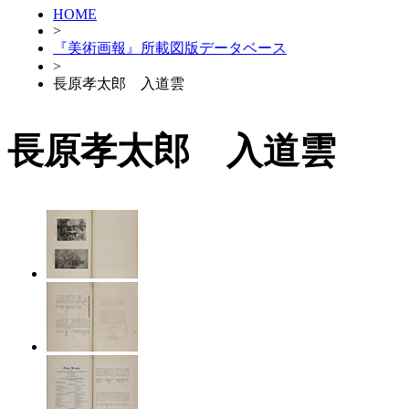
HOME
>
『美術画報』所載図版データベース
>
長原孝太郎 入道雲
長原孝太郎 入道雲