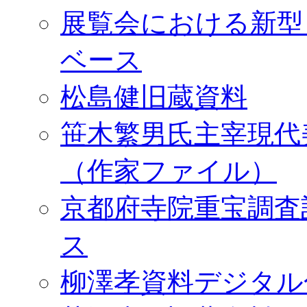
展覧会における新型
ベース
松島健旧蔵資料
笹木繁男氏主宰現代
（作家ファイル）
京都府寺院重宝調査
ス
柳澤孝資料デジタル