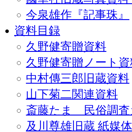
今泉雄作『記事珠』
資料目録
久野健寄贈資料
久野健寄贈ノート資
中村傳三郎旧蔵資料
山下菊二関連資料
斎藤たま 民俗調査
及川尊雄旧蔵 紙媒