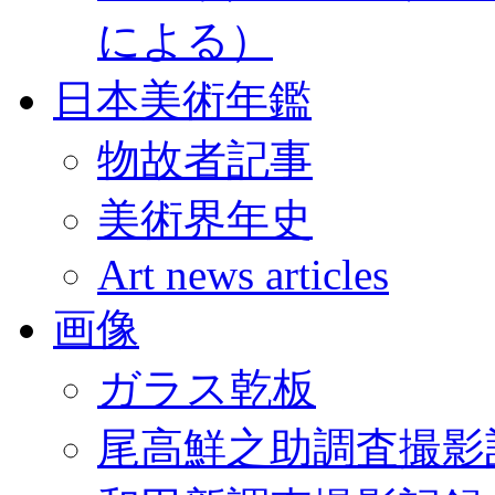
による）
日本美術年鑑
物故者記事
美術界年史
Art news articles
画像
ガラス乾板
尾高鮮之助調査撮影