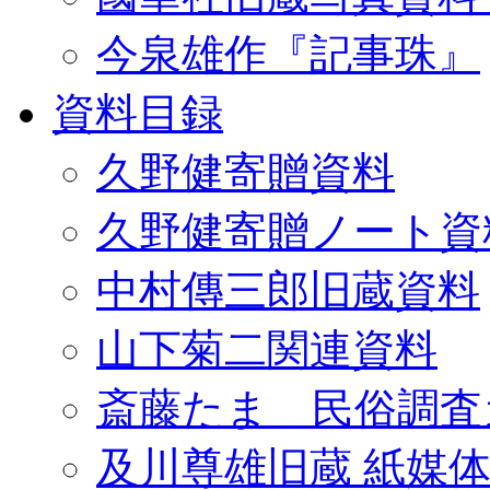
今泉雄作『記事珠』
資料目録
久野健寄贈資料
久野健寄贈ノート資
中村傳三郎旧蔵資料
山下菊二関連資料
斎藤たま 民俗調査
及川尊雄旧蔵 紙媒