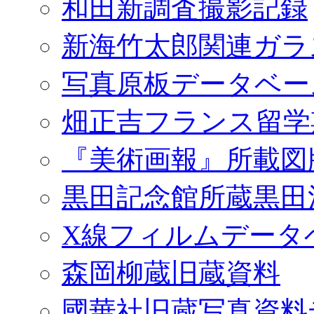
和田新調査撮影記録
新海竹太郎関連ガラ
写真原板データベー
畑正吉フランス留学
『美術画報』所載図
黒田記念館所蔵黒田
X線フィルムデータ
森岡柳蔵旧蔵資料
國華社旧蔵写真資料