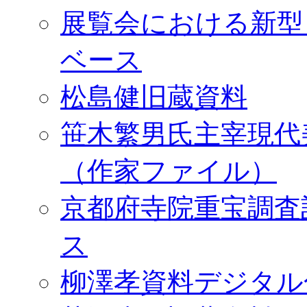
展覧会における新型
ベース
松島健旧蔵資料
笹木繁男氏主宰現代
（作家ファイル）
京都府寺院重宝調査
ス
柳澤孝資料デジタル