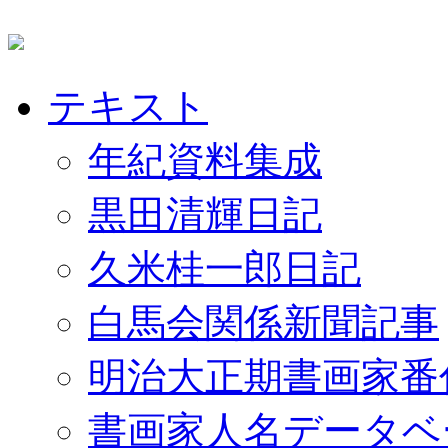
テキスト
年紀資料集成
黒田清輝日記
久米桂一郎日記
白馬会関係新聞記事
明治大正期書画家番
書画家人名データベ