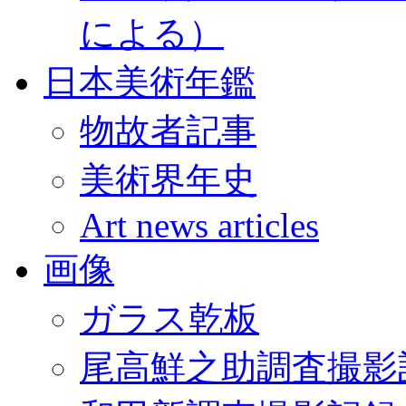
による）
日本美術年鑑
物故者記事
美術界年史
Art news articles
画像
ガラス乾板
尾高鮮之助調査撮影