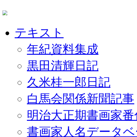
テキスト
年紀資料集成
黒田清輝日記
久米桂一郎日記
白馬会関係新聞記事
明治大正期書画家番
書画家人名データベ