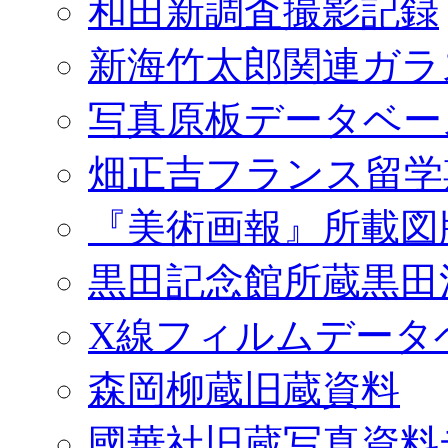
和田新調査撮影記録
新海竹太郎関連ガラ
写真原板データベー
畑正吉フランス留学
『美術画報』所載図
黒田記念館所蔵黒田
X線フィルムデータ
森岡柳蔵旧蔵資料
國華社旧蔵写真資料