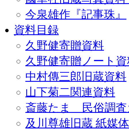
今泉雄作『記事珠』
資料目録
久野健寄贈資料
久野健寄贈ノート資
中村傳三郎旧蔵資料
山下菊二関連資料
斎藤たま 民俗調査
及川尊雄旧蔵 紙媒