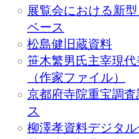
展覧会における新型
ベース
松島健旧蔵資料
笹木繁男氏主宰現代
（作家ファイル）
京都府寺院重宝調査
ス
柳澤孝資料デジタル