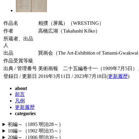
作品名
相撲（屏風）（WRESTING）
作者
高橋広湖（Takahashi Kôko）
所蔵者、出品
人
出品
巽画会（The Art-Exhibition of Tatsumi-Gwakw
作品受賞等級
出典 / 管理番号
美術画報 二十五編巻十一（1909年7月5日） / 02
登録日 / 更新日
2016年3月11日 / 2023年7月18日(
更新履歴
)
about
前言
凡例
更新履歴
categories
初編～（1895 明治28～）
10編～（1902 明治35～）
20編～（1906 明治39～）