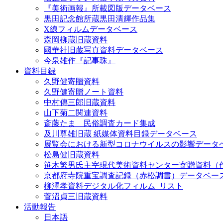
『美術画報』所載図版データベース
黒田記念館所蔵黒田清輝作品集
X線フィルムデータベース
森岡柳蔵旧蔵資料
國華社旧蔵写真資料データベース
今泉雄作『記事珠』
資料目録
久野健寄贈資料
久野健寄贈ノート資料
中村傳三郎旧蔵資料
山下菊二関連資料
斎藤たま 民俗調査カード集成
及川尊雄旧蔵 紙媒体資料目録データベース
展覧会における新型コロナウイルスの影響データ
松島健旧蔵資料
笹木繁男氏主宰現代美術資料センター寄贈資料（
京都府寺院重宝調査記録（赤松調書）データベー
柳澤孝資料デジタル化フィルム_リスト
菅沼貞三旧蔵資料
活動報告
日本語