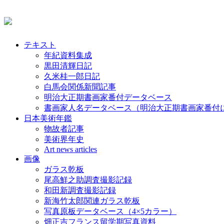
テキスト
年紀資料集成
黒田清輝日記
久米桂一郎日記
白馬会関係新聞記事
明治大正期書画家番付データベース
書画家人名データベース（明治大正期書画家番付
日本美術年鑑
物故者記事
美術界年史
Art news articles
画像
ガラス乾板
尾高鮮之助調査撮影記録
和田新調査撮影記録
新海竹太郎関連ガラス乾板
写真原板データベース（4×5カラー）
畑正吉フランス留学期写真資料