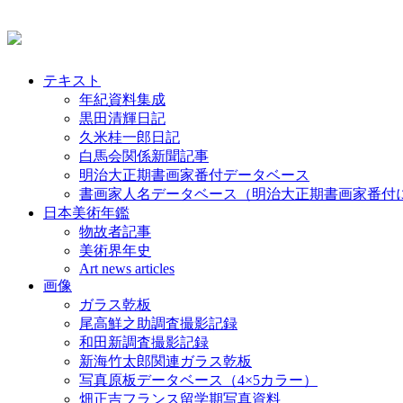
テキスト
年紀資料集成
黒田清輝日記
久米桂一郎日記
白馬会関係新聞記事
明治大正期書画家番付データベース
書画家人名データベース（明治大正期書画家番付
日本美術年鑑
物故者記事
美術界年史
Art news articles
画像
ガラス乾板
尾高鮮之助調査撮影記録
和田新調査撮影記録
新海竹太郎関連ガラス乾板
写真原板データベース（4×5カラー）
畑正吉フランス留学期写真資料