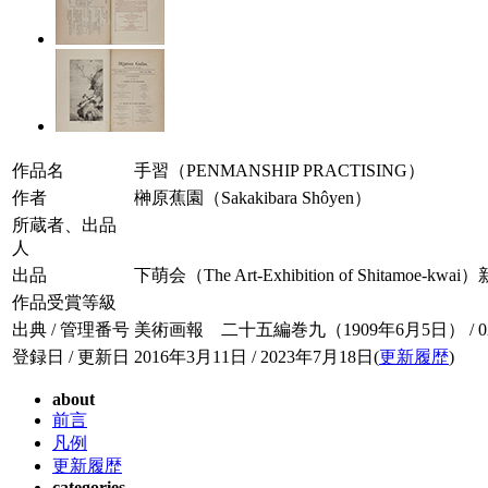
作品名
手習（PENMANSHIP PRACTISING）
作者
榊原蕉園（Sakakibara Shôyen）
所蔵者、出品
人
出品
下萌会（The Art-Exhibition of Shitamoe-kwai
作品受賞等級
出典 / 管理番号
美術画報 二十五編巻九（1909年6月5日） / 025-
登録日 / 更新日
2016年3月11日 / 2023年7月18日(
更新履歴
)
about
前言
凡例
更新履歴
categories