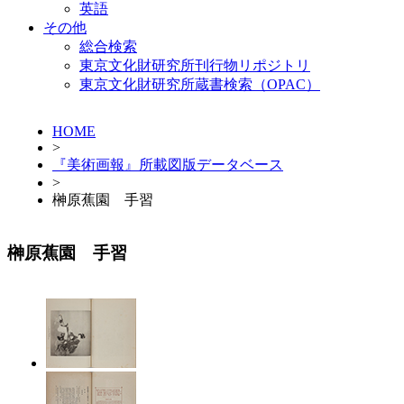
英語
その他
総合検索
東京文化財研究所刊行物リポジトリ
東京文化財研究所蔵書検索（OPAC）
HOME
>
『美術画報』所載図版データベース
>
榊原蕉園 手習
榊原蕉園 手習