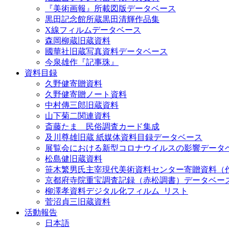
『美術画報』所載図版データベース
黒田記念館所蔵黒田清輝作品集
X線フィルムデータベース
森岡柳蔵旧蔵資料
國華社旧蔵写真資料データベース
今泉雄作『記事珠』
資料目録
久野健寄贈資料
久野健寄贈ノート資料
中村傳三郎旧蔵資料
山下菊二関連資料
斎藤たま 民俗調査カード集成
及川尊雄旧蔵 紙媒体資料目録データベース
展覧会における新型コロナウイルスの影響データ
松島健旧蔵資料
笹木繁男氏主宰現代美術資料センター寄贈資料（
京都府寺院重宝調査記録（赤松調書）データベー
柳澤孝資料デジタル化フィルム_リスト
菅沼貞三旧蔵資料
活動報告
日本語