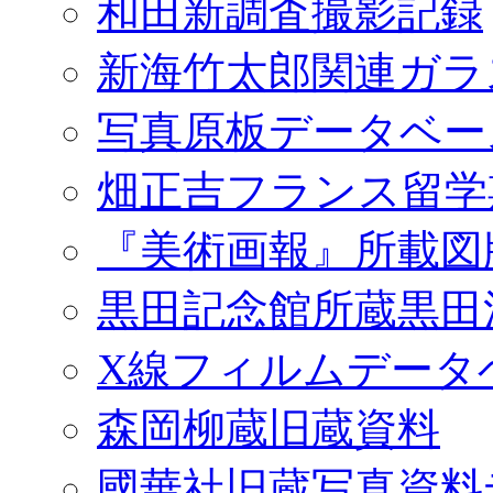
和田新調査撮影記録
新海竹太郎関連ガラ
写真原板データベー
畑正吉フランス留学
『美術画報』所載図
黒田記念館所蔵黒田
X線フィルムデータ
森岡柳蔵旧蔵資料
國華社旧蔵写真資料