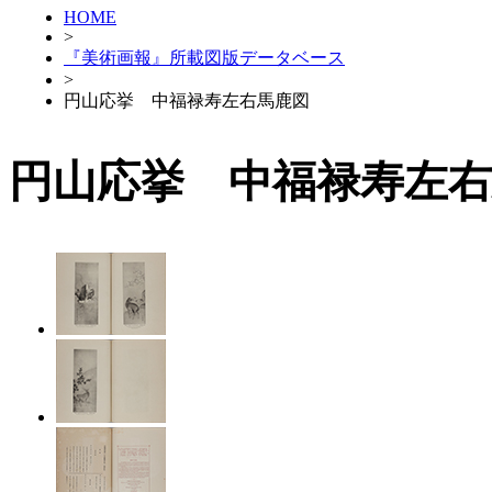
HOME
>
『美術画報』所載図版データベース
>
円山応挙 中福禄寿左右馬鹿図
円山応挙 中福禄寿左右