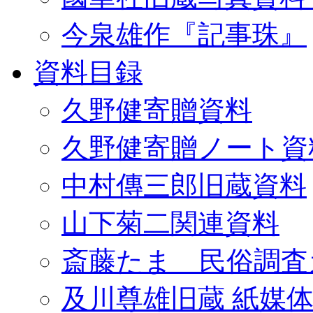
今泉雄作『記事珠』
資料目録
久野健寄贈資料
久野健寄贈ノート資
中村傳三郎旧蔵資料
山下菊二関連資料
斎藤たま 民俗調査
及川尊雄旧蔵 紙媒