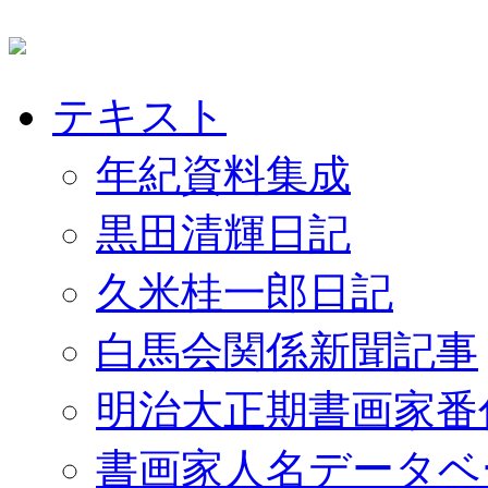
テキスト
年紀資料集成
黒田清輝日記
久米桂一郎日記
白馬会関係新聞記事
明治大正期書画家番
書画家人名データベ