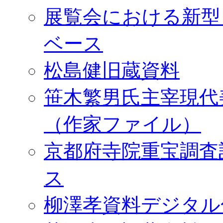
展覧会における新型
ベース
松島健旧蔵資料
笹木繁男氏主宰現代
（作家ファイル）
京都府寺院重宝調査
ス
柳澤孝資料デジタル