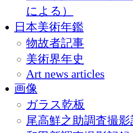
による）
日本美術年鑑
物故者記事
美術界年史
Art news articles
画像
ガラス乾板
尾高鮮之助調査撮影