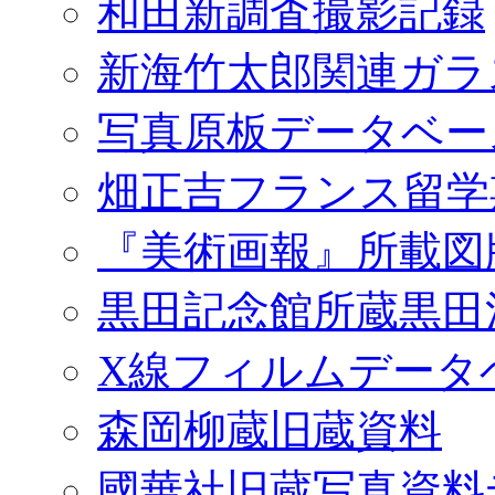
和田新調査撮影記録
新海竹太郎関連ガラ
写真原板データベー
畑正吉フランス留学
『美術画報』所載図
黒田記念館所蔵黒田
X線フィルムデータ
森岡柳蔵旧蔵資料
國華社旧蔵写真資料