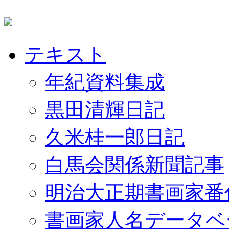
テキスト
年紀資料集成
黒田清輝日記
久米桂一郎日記
白馬会関係新聞記事
明治大正期書画家番
書画家人名データベ