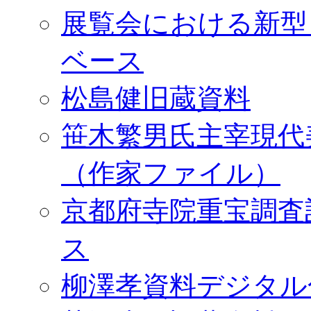
展覧会における新型
ベース
松島健旧蔵資料
笹木繁男氏主宰現代
（作家ファイル）
京都府寺院重宝調査
ス
柳澤孝資料デジタル