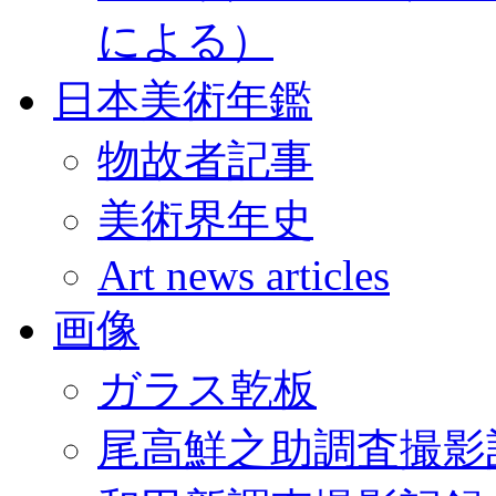
による）
日本美術年鑑
物故者記事
美術界年史
Art news articles
画像
ガラス乾板
尾高鮮之助調査撮影