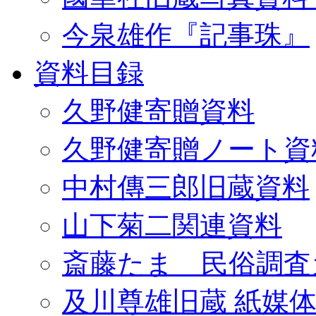
今泉雄作『記事珠』
資料目録
久野健寄贈資料
久野健寄贈ノート資
中村傳三郎旧蔵資料
山下菊二関連資料
斎藤たま 民俗調査
及川尊雄旧蔵 紙媒