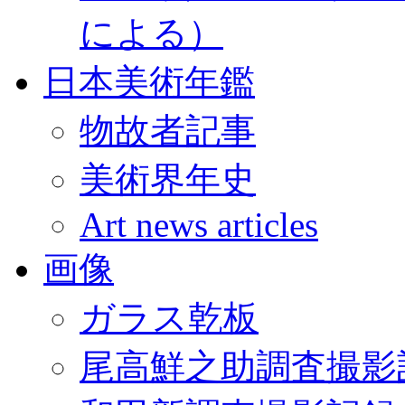
による）
日本美術年鑑
物故者記事
美術界年史
Art news articles
画像
ガラス乾板
尾高鮮之助調査撮影