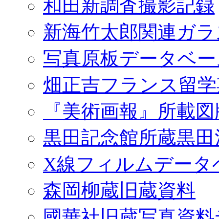
和田新調査撮影記録
新海竹太郎関連ガラ
写真原板データベー
畑正吉フランス留学
『美術画報』所載図
黒田記念館所蔵黒田
X線フィルムデータ
森岡柳蔵旧蔵資料
國華社旧蔵写真資料