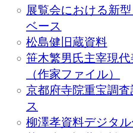
展覧会における新型
ベース
松島健旧蔵資料
笹木繁男氏主宰現代
（作家ファイル）
京都府寺院重宝調査
ス
柳澤孝資料デジタル