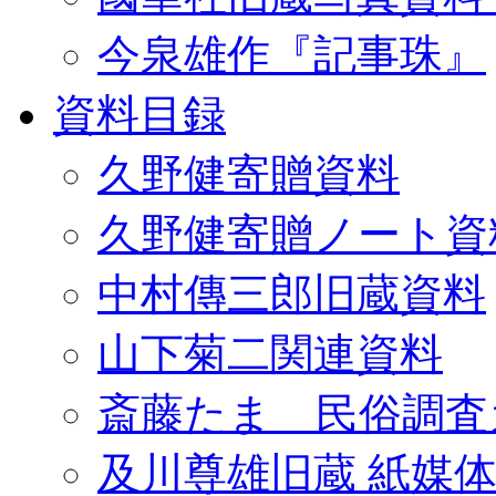
今泉雄作『記事珠』
資料目録
久野健寄贈資料
久野健寄贈ノート資
中村傳三郎旧蔵資料
山下菊二関連資料
斎藤たま 民俗調査
及川尊雄旧蔵 紙媒