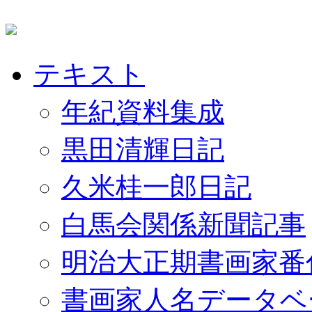
テキスト
年紀資料集成
黒田清輝日記
久米桂一郎日記
白馬会関係新聞記事
明治大正期書画家番
書画家人名データベ