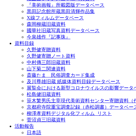
『美術画報』所載図版データベース
黒田記念館所蔵黒田清輝作品集
X線フィルムデータベース
森岡柳蔵旧蔵資料
國華社旧蔵写真資料データベース
今泉雄作『記事珠』
資料目録
久野健寄贈資料
久野健寄贈ノート資料
中村傳三郎旧蔵資料
山下菊二関連資料
斎藤たま 民俗調査カード集成
及川尊雄旧蔵 紙媒体資料目録データベース
展覧会における新型コロナウイルスの影響データ
松島健旧蔵資料
笹木繁男氏主宰現代美術資料センター寄贈資料（
京都府寺院重宝調査記録（赤松調書）データベー
柳澤孝資料デジタル化フィルム_リスト
菅沼貞三旧蔵資料
活動報告
日本語