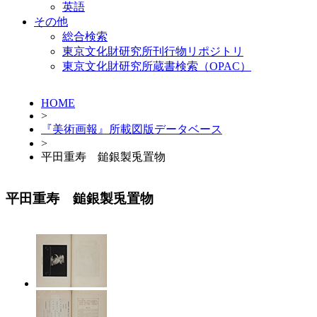
英語
その他
総合検索
東京文化財研究所刊行物リポジトリ
東京文化財研究所蔵書検索（OPAC）
HOME
>
『美術画報』所載図版データベース
>
平田重寿 鎚銀製兎置物
平田重寿 鎚銀製兎置物