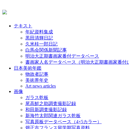
テキスト
年紀資料集成
黒田清輝日記
久米桂一郎日記
白馬会関係新聞記事
明治大正期書画家番付データベース
書画家人名データベース（明治大正期書画家番付
日本美術年鑑
物故者記事
美術界年史
Art news articles
画像
ガラス乾板
尾高鮮之助調査撮影記録
和田新調査撮影記録
新海竹太郎関連ガラス乾板
写真原板データベース（4×5カラー）
畑正吉フランス留学期写真資料