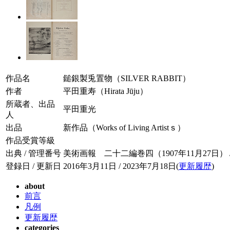
作品名
鎚銀製兎置物（SILVER RABBIT）
作者
平田重寿（Hirata Jūju）
所蔵者、出品
平田重光
人
出品
新作品（Works of Living Artistｓ）
作品受賞等級
出典 / 管理番号
美術画報 二十二編巻四（1907年11月27日） / 02
登録日 / 更新日
2016年3月11日 / 2023年7月18日(
更新履歴
)
about
前言
凡例
更新履歴
categories