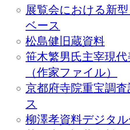
展覧会における新型
ベース
松島健旧蔵資料
笹木繁男氏主宰現代
（作家ファイル）
京都府寺院重宝調査
ス
柳澤孝資料デジタル