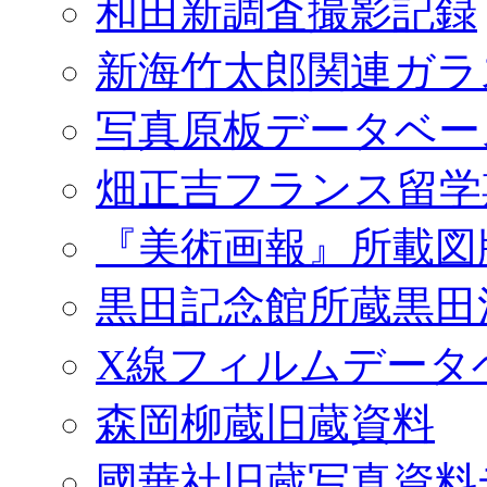
和田新調査撮影記録
新海竹太郎関連ガラ
写真原板データベー
畑正吉フランス留学
『美術画報』所載図
黒田記念館所蔵黒田
X線フィルムデータ
森岡柳蔵旧蔵資料
國華社旧蔵写真資料