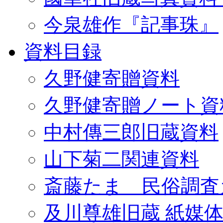
今泉雄作『記事珠』
資料目録
久野健寄贈資料
久野健寄贈ノート資
中村傳三郎旧蔵資料
山下菊二関連資料
斎藤たま 民俗調査
及川尊雄旧蔵 紙媒