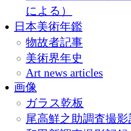
による）
日本美術年鑑
物故者記事
美術界年史
Art news articles
画像
ガラス乾板
尾高鮮之助調査撮影