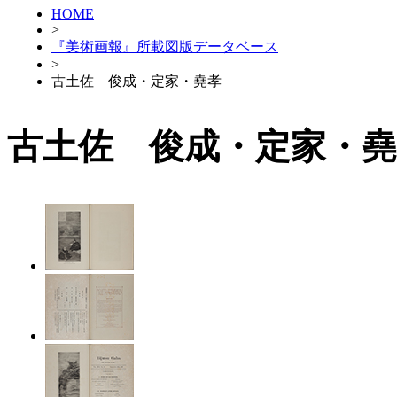
HOME
>
『美術画報』所載図版データベース
>
古土佐 俊成・定家・堯孝
古土佐 俊成・定家・堯