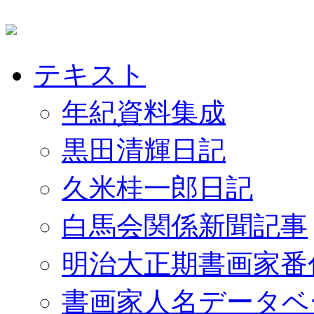
テキスト
年紀資料集成
黒田清輝日記
久米桂一郎日記
白馬会関係新聞記事
明治大正期書画家番
書画家人名データベ