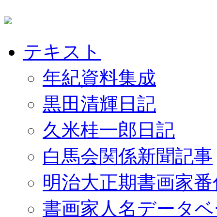
テキスト
年紀資料集成
黒田清輝日記
久米桂一郎日記
白馬会関係新聞記事
明治大正期書画家番
書画家人名データベ