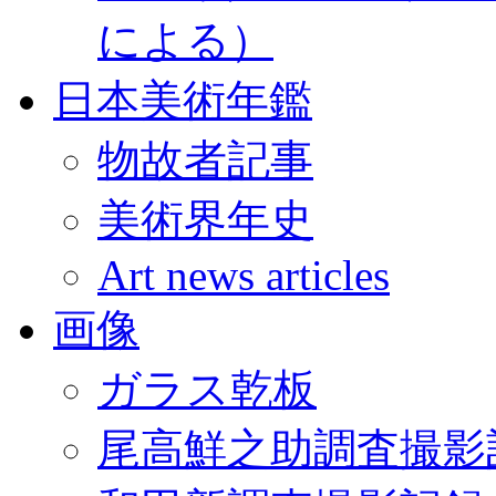
による）
日本美術年鑑
物故者記事
美術界年史
Art news articles
画像
ガラス乾板
尾高鮮之助調査撮影