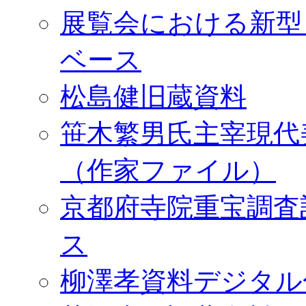
展覧会における新型
ベース
松島健旧蔵資料
笹木繁男氏主宰現代
（作家ファイル）
京都府寺院重宝調査
ス
柳澤孝資料デジタル