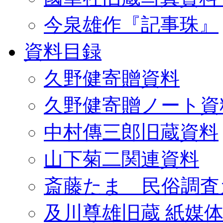
今泉雄作『記事珠』
資料目録
久野健寄贈資料
久野健寄贈ノート資
中村傳三郎旧蔵資料
山下菊二関連資料
斎藤たま 民俗調査
及川尊雄旧蔵 紙媒