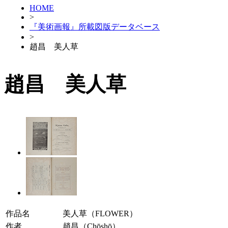
HOME
>
『美術画報』所載図版データベース
>
趙昌 美人草
趙昌 美人草
作品名
美人草（FLOWER）
作者
趙昌（Chōshō）