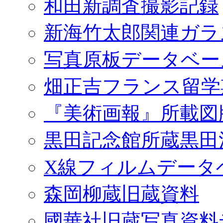
和田新調査撮影記録
新海竹太郎関連ガラ
写真原板データベー
畑正吉フランス留学
『美術画報』所載図
黒田記念館所蔵黒田
X線フィルムデータ
森岡柳蔵旧蔵資料
國華社旧蔵写真資料