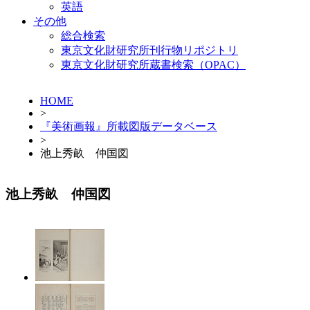
英語
その他
総合検索
東京文化財研究所刊行物リポジトリ
東京文化財研究所蔵書検索（OPAC）
HOME
>
『美術画報』所載図版データベース
>
池上秀畝 仲国図
池上秀畝 仲国図