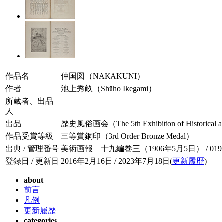
作品名
仲国図（NAKAKUNI）
作者
池上秀畝（Shūho Ikegami）
所蔵者、出品
人
出品
歴史風俗画会（The 5th Exhibition of Historical an
作品受賞等級
三等賞銅印（3rd Order Bronze Medal）
出典 / 管理番号
美術画報 十九編巻三（1906年5月5日） / 019-0
登録日 / 更新日
2016年2月16日 / 2023年7月18日(
更新履歴
)
about
前言
凡例
更新履歴
categories