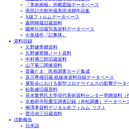
『美術画報』所載図版データベース
黒田記念館所蔵黒田清輝作品集
X線フィルムデータベース
森岡柳蔵旧蔵資料
國華社旧蔵写真資料データベース
今泉雄作『記事珠』
資料目録
久野健寄贈資料
久野健寄贈ノート資料
中村傳三郎旧蔵資料
山下菊二関連資料
斎藤たま 民俗調査カード集成
及川尊雄旧蔵 紙媒体資料目録データベース
展覧会における新型コロナウイルスの影響データ
松島健旧蔵資料
笹木繁男氏主宰現代美術資料センター寄贈資料（
京都府寺院重宝調査記録（赤松調書）データベー
柳澤孝資料デジタル化フィルム_リスト
菅沼貞三旧蔵資料
活動報告
日本語