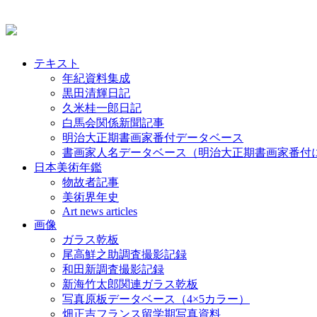
テキスト
年紀資料集成
黒田清輝日記
久米桂一郎日記
白馬会関係新聞記事
明治大正期書画家番付データベース
書画家人名データベース（明治大正期書画家番付
日本美術年鑑
物故者記事
美術界年史
Art news articles
画像
ガラス乾板
尾高鮮之助調査撮影記録
和田新調査撮影記録
新海竹太郎関連ガラス乾板
写真原板データベース（4×5カラー）
畑正吉フランス留学期写真資料