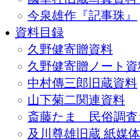
今泉雄作『記事珠』
資料目録
久野健寄贈資料
久野健寄贈ノート資
中村傳三郎旧蔵資料
山下菊二関連資料
斎藤たま 民俗調査
及川尊雄旧蔵 紙媒