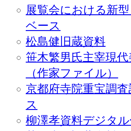
展覧会における新型
ベース
松島健旧蔵資料
笹木繁男氏主宰現代
（作家ファイル）
京都府寺院重宝調査
ス
柳澤孝資料デジタル