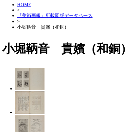
HOME
>
『美術画報』所載図版データベース
>
小堀鞆音 貴嬪（和銅）
小堀鞆音 貴嬪（和銅）