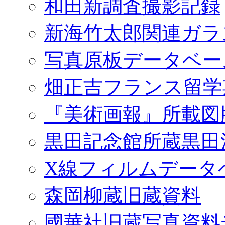
和田新調査撮影記録
新海竹太郎関連ガラ
写真原板データベー
畑正吉フランス留学
『美術画報』所載図
黒田記念館所蔵黒田
X線フィルムデータ
森岡柳蔵旧蔵資料
國華社旧蔵写真資料