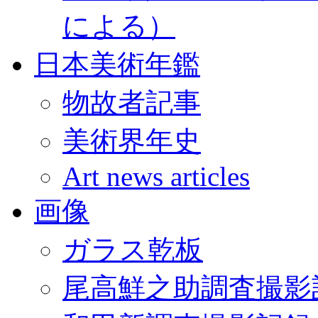
による）
日本美術年鑑
物故者記事
美術界年史
Art news articles
画像
ガラス乾板
尾高鮮之助調査撮影