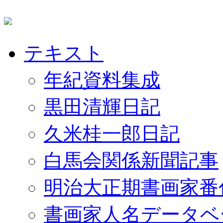
テキスト
年紀資料集成
黒田清輝日記
久米桂一郎日記
白馬会関係新聞記事
明治大正期書画家番
書画家人名データベ