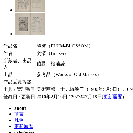
作品名
墨梅（PLUM-BLOSSOM）
作者
文清（Bunsei）
所蔵者、出品
伯爵 松浦詮
人
出品
参考品（Works of Old Masters）
作品受賞等級
出典 / 管理番号
美術画報 十九編巻三（1906年5月5日） / 019-0
登録日 / 更新日
2016年2月16日 / 2023年7月18日(
更新履歴
)
about
前言
凡例
更新履歴
categories