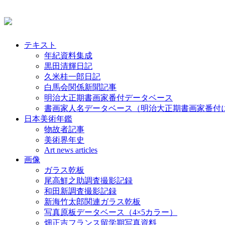
テキスト
年紀資料集成
黒田清輝日記
久米桂一郎日記
白馬会関係新聞記事
明治大正期書画家番付データベース
書画家人名データベース（明治大正期書画家番付
日本美術年鑑
物故者記事
美術界年史
Art news articles
画像
ガラス乾板
尾高鮮之助調査撮影記録
和田新調査撮影記録
新海竹太郎関連ガラス乾板
写真原板データベース（4×5カラー）
畑正吉フランス留学期写真資料