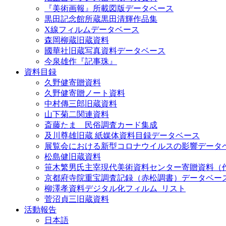
『美術画報』所載図版データベース
黒田記念館所蔵黒田清輝作品集
X線フィルムデータベース
森岡柳蔵旧蔵資料
國華社旧蔵写真資料データベース
今泉雄作『記事珠』
資料目録
久野健寄贈資料
久野健寄贈ノート資料
中村傳三郎旧蔵資料
山下菊二関連資料
斎藤たま 民俗調査カード集成
及川尊雄旧蔵 紙媒体資料目録データベース
展覧会における新型コロナウイルスの影響データ
松島健旧蔵資料
笹木繁男氏主宰現代美術資料センター寄贈資料（
京都府寺院重宝調査記録（赤松調書）データベー
柳澤孝資料デジタル化フィルム_リスト
菅沼貞三旧蔵資料
活動報告
日本語