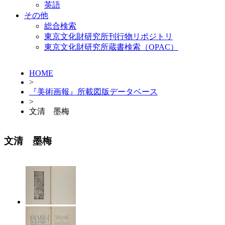
英語
その他
総合検索
東京文化財研究所刊行物リポジトリ
東京文化財研究所蔵書検索（OPAC）
HOME
>
『美術画報』所載図版データベース
>
文清 墨梅
文清 墨梅