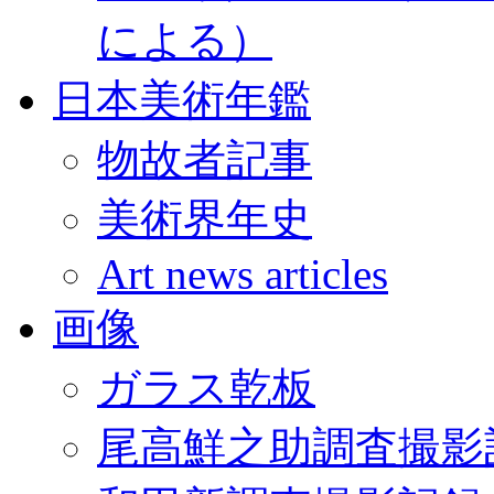
による）
日本美術年鑑
物故者記事
美術界年史
Art news articles
画像
ガラス乾板
尾高鮮之助調査撮影