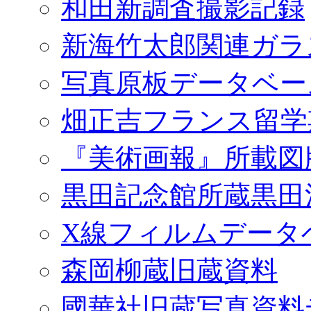
和田新調査撮影記録
新海竹太郎関連ガラ
写真原板データベー
畑正吉フランス留学
『美術画報』所載図
黒田記念館所蔵黒田
X線フィルムデータ
森岡柳蔵旧蔵資料
國華社旧蔵写真資料