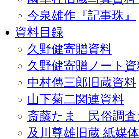
今泉雄作『記事珠』
資料目録
久野健寄贈資料
久野健寄贈ノート資
中村傳三郎旧蔵資料
山下菊二関連資料
斎藤たま 民俗調査
及川尊雄旧蔵 紙媒