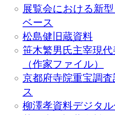
展覧会における新型
ベース
松島健旧蔵資料
笹木繁男氏主宰現代
（作家ファイル）
京都府寺院重宝調査
ス
柳澤孝資料デジタル