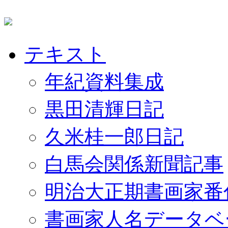
テキスト
年紀資料集成
黒田清輝日記
久米桂一郎日記
白馬会関係新聞記事
明治大正期書画家番
書画家人名データベ