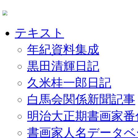
テキスト
年紀資料集成
黒田清輝日記
久米桂一郎日記
白馬会関係新聞記事
明治大正期書画家番
書画家人名データベ