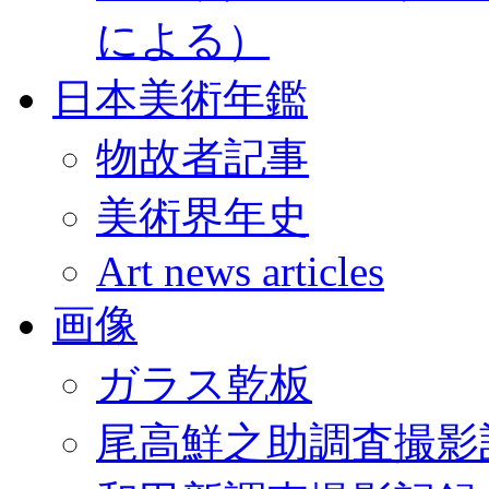
による）
日本美術年鑑
物故者記事
美術界年史
Art news articles
画像
ガラス乾板
尾高鮮之助調査撮影