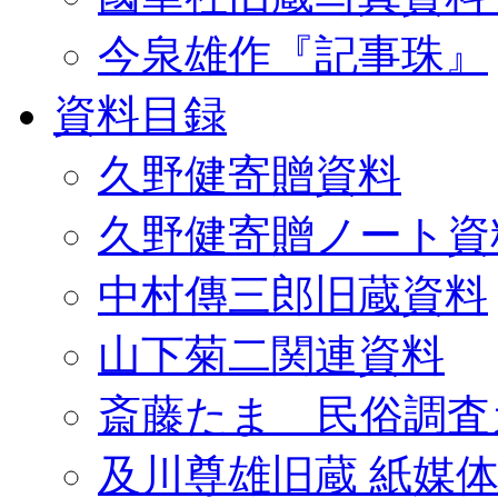
今泉雄作『記事珠』
資料目録
久野健寄贈資料
久野健寄贈ノート資
中村傳三郎旧蔵資料
山下菊二関連資料
斎藤たま 民俗調査
及川尊雄旧蔵 紙媒