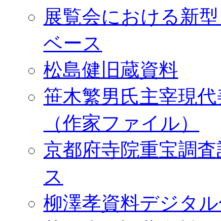
展覧会における新型
ベース
松島健旧蔵資料
笹木繁男氏主宰現代
（作家ファイル）
京都府寺院重宝調査
ス
柳澤孝資料デジタル