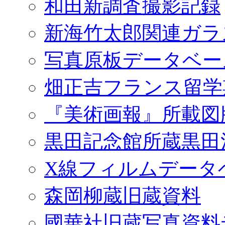
和田新調査撮影記録
新海竹太郎関連ガラ
写真原板データベー
畑正吉フランス留学
『美術画報』所載図
黒田記念館所蔵黒田
X線フィルムデータ
森岡柳蔵旧蔵資料
國華社旧蔵写真資料