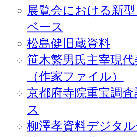
展覧会における新型
ベース
松島健旧蔵資料
笹木繁男氏主宰現代
（作家ファイル）
京都府寺院重宝調査
ス
柳澤孝資料デジタル