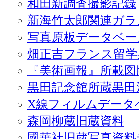
和田新調査撮影記録
新海竹太郎関連ガラ
写真原板データベー
畑正吉フランス留学
『美術画報』所載図
黒田記念館所蔵黒田
X線フィルムデータ
森岡柳蔵旧蔵資料
國華社旧蔵写真資料