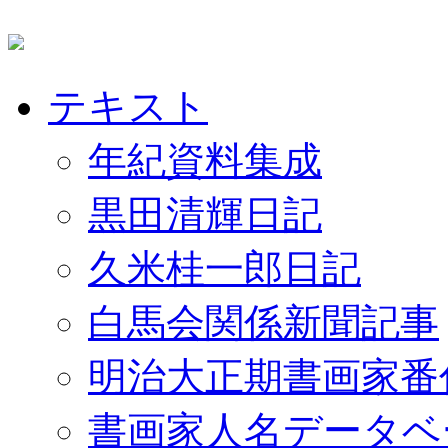
テキスト
年紀資料集成
黒田清輝日記
久米桂一郎日記
白馬会関係新聞記事
明治大正期書画家番
書画家人名データベ