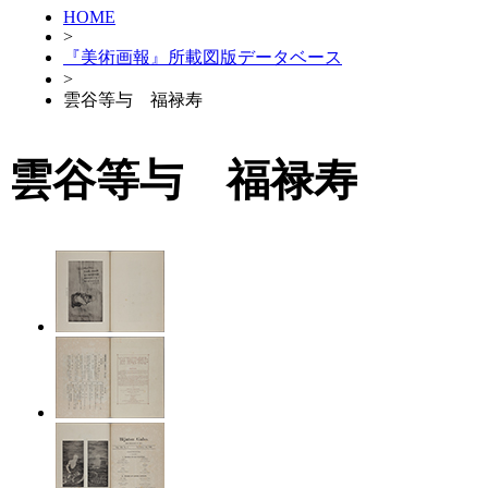
HOME
>
『美術画報』所載図版データベース
>
雲谷等与 福禄寿
雲谷等与 福禄寿