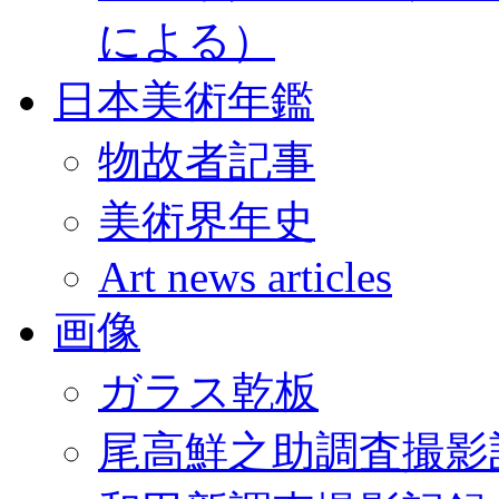
による）
日本美術年鑑
物故者記事
美術界年史
Art news articles
画像
ガラス乾板
尾高鮮之助調査撮影