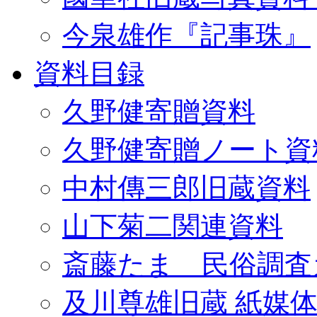
今泉雄作『記事珠』
資料目録
久野健寄贈資料
久野健寄贈ノート資
中村傳三郎旧蔵資料
山下菊二関連資料
斎藤たま 民俗調査
及川尊雄旧蔵 紙媒