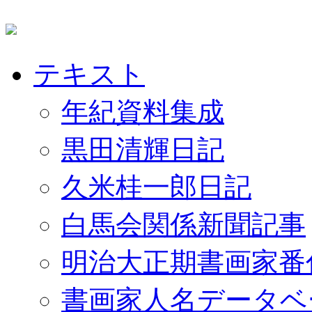
テキスト
年紀資料集成
黒田清輝日記
久米桂一郎日記
白馬会関係新聞記事
明治大正期書画家番
書画家人名データベ