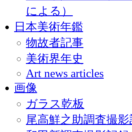
による）
日本美術年鑑
物故者記事
美術界年史
Art news articles
画像
ガラス乾板
尾高鮮之助調査撮影