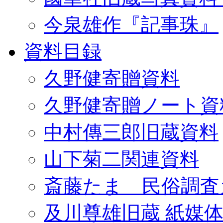
今泉雄作『記事珠』
資料目録
久野健寄贈資料
久野健寄贈ノート資
中村傳三郎旧蔵資料
山下菊二関連資料
斎藤たま 民俗調査
及川尊雄旧蔵 紙媒