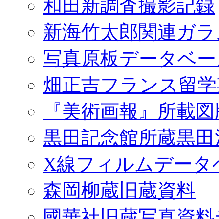
和田新調査撮影記録
新海竹太郎関連ガラ
写真原板データベー
畑正吉フランス留学
『美術画報』所載図
黒田記念館所蔵黒田
X線フィルムデータ
森岡柳蔵旧蔵資料
國華社旧蔵写真資料