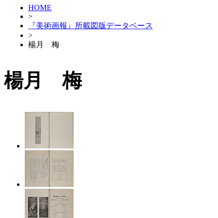
HOME
>
『美術画報』所載図版データベース
>
楊月 梅
楊月 梅