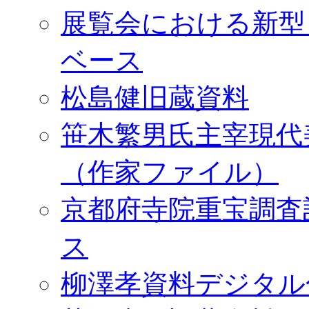
展覧会における新型
ベース
松島健旧蔵資料
笹木繁男氏主宰現代
（作家ファイル）
京都府寺院重宝調査
ス
柳澤孝資料デジタル