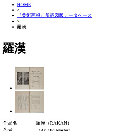
HOME
>
『美術画報』所載図版データベース
>
羅漢
羅漢
作品名
羅漢（RAKAN）
作者
（An Old Master）