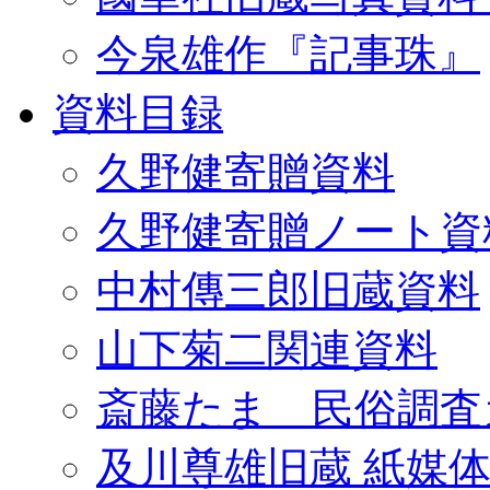
今泉雄作『記事珠』
資料目録
久野健寄贈資料
久野健寄贈ノート資
中村傳三郎旧蔵資料
山下菊二関連資料
斎藤たま 民俗調査
及川尊雄旧蔵 紙媒