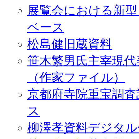
展覧会における新型
ベース
松島健旧蔵資料
笹木繁男氏主宰現代
（作家ファイル）
京都府寺院重宝調査
ス
柳澤孝資料デジタル