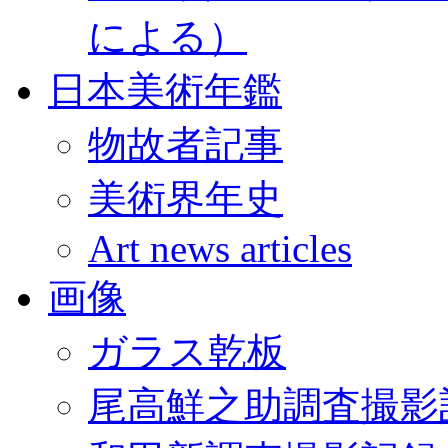
による）
日本美術年鑑
物故者記事
美術界年史
Art news articles
画像
ガラス乾板
尾高鮮之助調査撮影