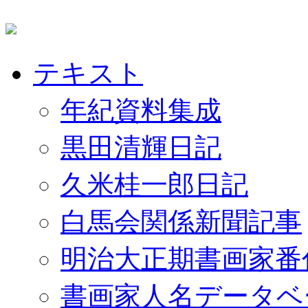
テキスト
年紀資料集成
黒田清輝日記
久米桂一郎日記
白馬会関係新聞記事
明治大正期書画家番
書画家人名データベ