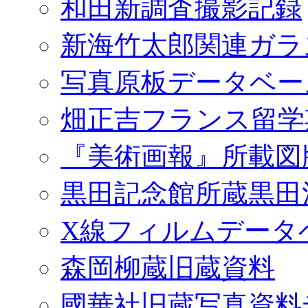
和田新調査撮影記録
新海竹太郎関連ガラ
写真原板データベー
畑正吉フランス留学
『美術画報』所載図
黒田記念館所蔵黒田
X線フィルムデータ
森岡柳蔵旧蔵資料
國華社旧蔵写真資料