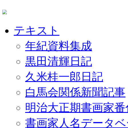
テキスト
年紀資料集成
黒田清輝日記
久米桂一郎日記
白馬会関係新聞記事
明治大正期書画家番
書画家人名データベ