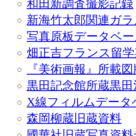
和田新調査撮影記録
新海竹太郎関連ガラ
写真原板データベー
畑正吉フランス留学
『美術画報』所載図
黒田記念館所蔵黒田
X線フィルムデータ
森岡柳蔵旧蔵資料
國華社旧蔵写真資料