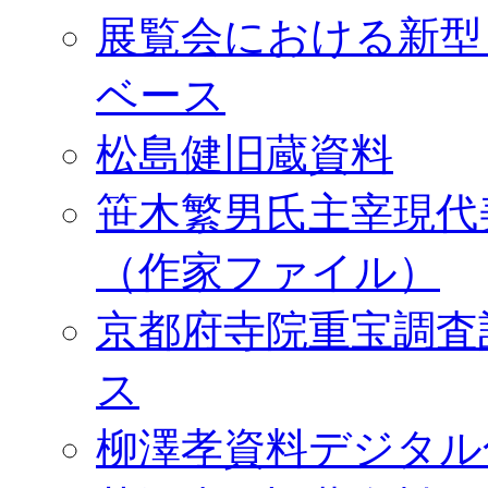
展覧会における新型
ベース
松島健旧蔵資料
笹木繁男氏主宰現代
（作家ファイル）
京都府寺院重宝調査
ス
柳澤孝資料デジタル