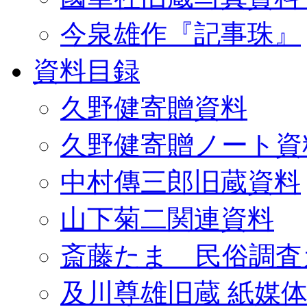
今泉雄作『記事珠』
資料目録
久野健寄贈資料
久野健寄贈ノート資
中村傳三郎旧蔵資料
山下菊二関連資料
斎藤たま 民俗調査
及川尊雄旧蔵 紙媒