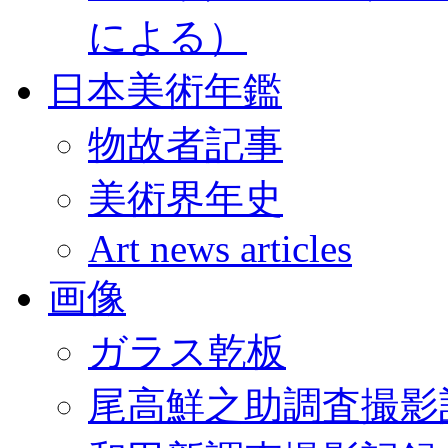
による）
日本美術年鑑
物故者記事
美術界年史
Art news articles
画像
ガラス乾板
尾高鮮之助調査撮影