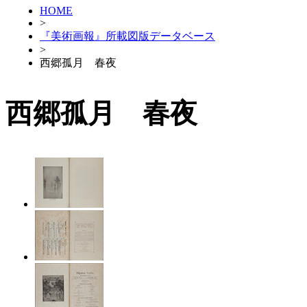
HOME
>
『美術画報』所載図版データベース
>
西郷孤月 春夜
西郷孤月 春夜