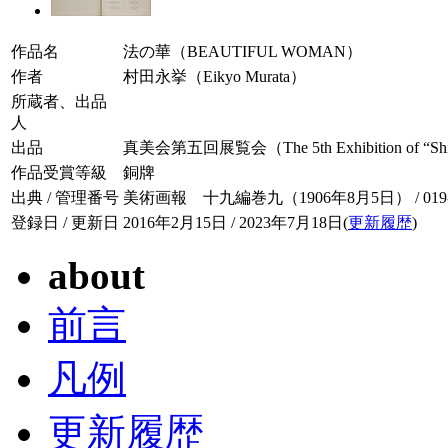
作品名
法の華（BEAUTIFUL WOMAN）
作者
村田永挙（Eikyo Murata）
所蔵者、出品
人
出品
真美会第五回展覧会（The 5th Exhibition of “Shim
作品受賞等級
銅牌
出典 / 管理番号
美術画報 十九編巻九（1906年8月5日） / 019-0
登録日 / 更新日
2016年2月15日 / 2023年7月18日(
更新履歴
)
about
前言
凡例
更新履歴