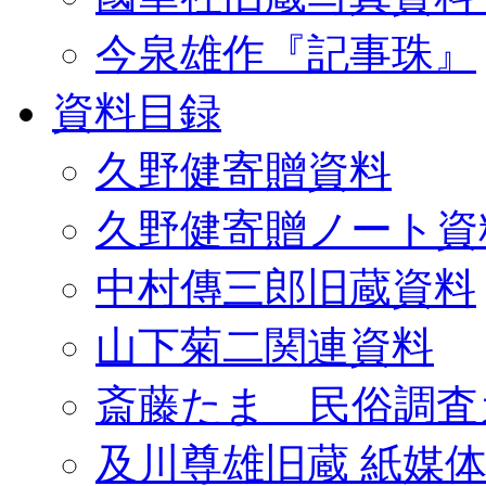
今泉雄作『記事珠』
資料目録
久野健寄贈資料
久野健寄贈ノート資
中村傳三郎旧蔵資料
山下菊二関連資料
斎藤たま 民俗調査
及川尊雄旧蔵 紙媒