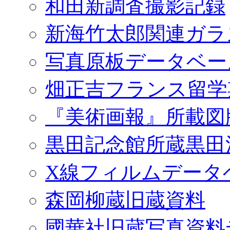
和田新調査撮影記録
新海竹太郎関連ガラ
写真原板データベー
畑正吉フランス留学
『美術画報』所載図
黒田記念館所蔵黒田
X線フィルムデータ
森岡柳蔵旧蔵資料
國華社旧蔵写真資料