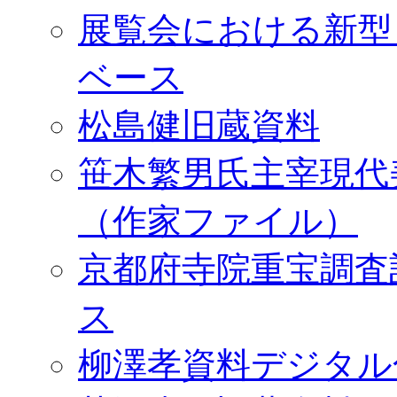
展覧会における新型
ベース
松島健旧蔵資料
笹木繁男氏主宰現代
（作家ファイル）
京都府寺院重宝調査
ス
柳澤孝資料デジタル