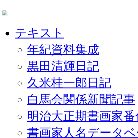
テキスト
年紀資料集成
黒田清輝日記
久米桂一郎日記
白馬会関係新聞記事
明治大正期書画家番
書画家人名データベ