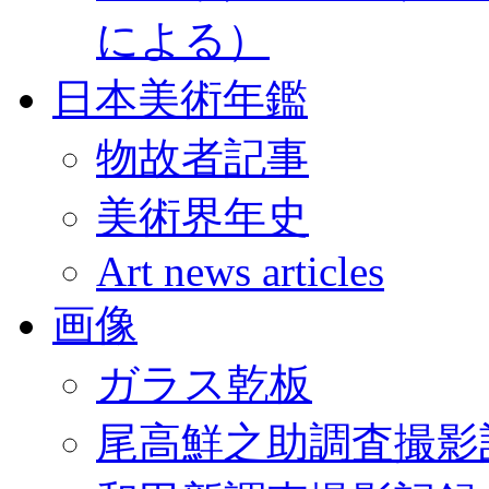
による）
日本美術年鑑
物故者記事
美術界年史
Art news articles
画像
ガラス乾板
尾高鮮之助調査撮影