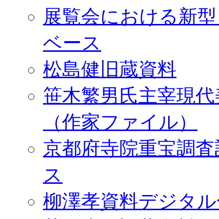
展覧会における新型
ベース
松島健旧蔵資料
笹木繁男氏主宰現代
（作家ファイル）
京都府寺院重宝調査
ス
柳澤孝資料デジタル