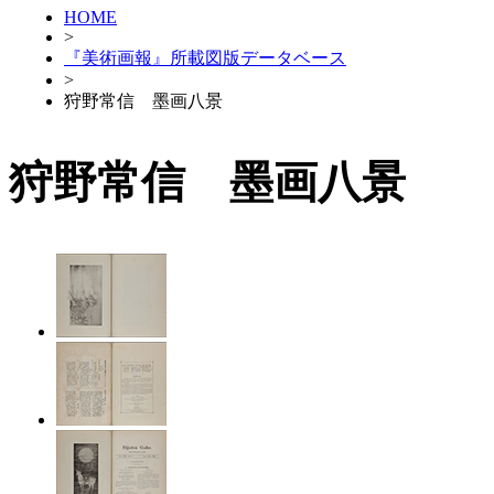
HOME
>
『美術画報』所載図版データベース
>
狩野常信 墨画八景
狩野常信 墨画八景