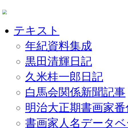
テキスト
年紀資料集成
黒田清輝日記
久米桂一郎日記
白馬会関係新聞記事
明治大正期書画家番
書画家人名データベ