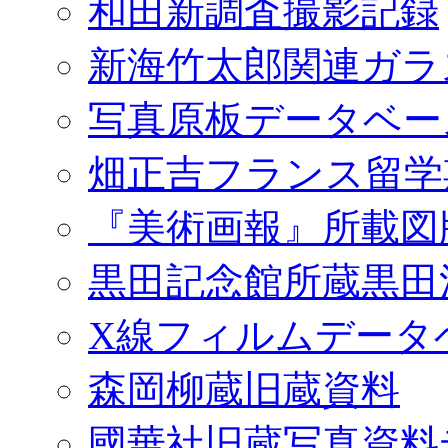
和田新調査撮影記録
新海竹太郎関連ガラ
写真原板データベー
畑正吉フランス留学
『美術画報』所載図
黒田記念館所蔵黒田
X線フィルムデータ
森岡柳蔵旧蔵資料
國華社旧蔵写真資料