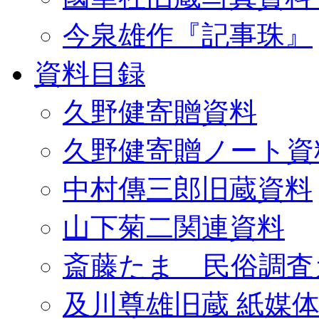
今泉雄作『記事珠』
資料目録
久野健寄贈資料
久野健寄贈ノート資
中村傳三郎旧蔵資料
山下菊二関連資料
斎藤たま 民俗調査
及川尊雄旧蔵 紙媒