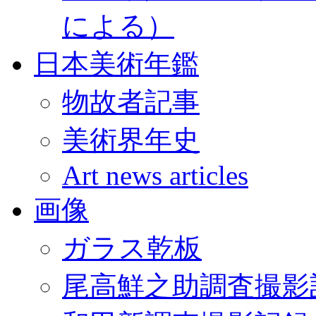
による）
日本美術年鑑
物故者記事
美術界年史
Art news articles
画像
ガラス乾板
尾高鮮之助調査撮影