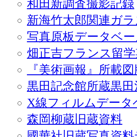
和田新調査撮影記録
新海竹太郎関連ガラ
写真原板データベー
畑正吉フランス留学
『美術画報』所載図
黒田記念館所蔵黒田
X線フィルムデータ
森岡柳蔵旧蔵資料
國華社旧蔵写真資料