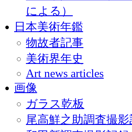
による）
日本美術年鑑
物故者記事
美術界年史
Art news articles
画像
ガラス乾板
尾高鮮之助調査撮影