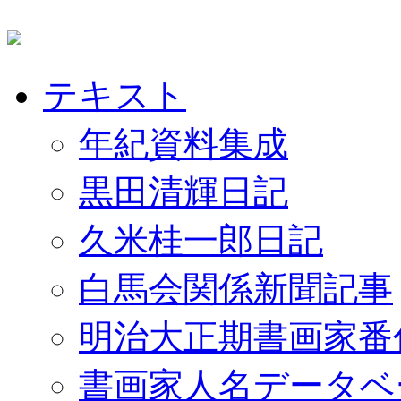
テキスト
年紀資料集成
黒田清輝日記
久米桂一郎日記
白馬会関係新聞記事
明治大正期書画家番
書画家人名データベ