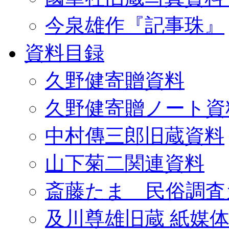
今泉雄作『記事珠』
資料目録
久野健寄贈資料
久野健寄贈ノート資
中村傳三郎旧蔵資料
山下菊二関連資料
斎藤たま 民俗調査
及川尊雄旧蔵 紙媒