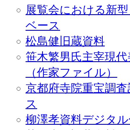
展覧会における新型
ベース
松島健旧蔵資料
笹木繁男氏主宰現代
（作家ファイル）
京都府寺院重宝調査
ス
柳澤孝資料デジタル