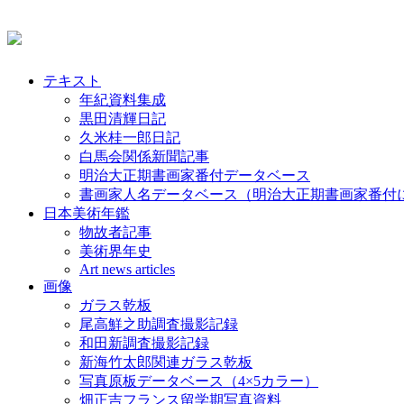
テキスト
年紀資料集成
黒田清輝日記
久米桂一郎日記
白馬会関係新聞記事
明治大正期書画家番付データベース
書画家人名データベース（明治大正期書画家番付
日本美術年鑑
物故者記事
美術界年史
Art news articles
画像
ガラス乾板
尾高鮮之助調査撮影記録
和田新調査撮影記録
新海竹太郎関連ガラス乾板
写真原板データベース（4×5カラー）
畑正吉フランス留学期写真資料