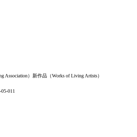
g Association）新作品（Works of Living Artists）
5-011