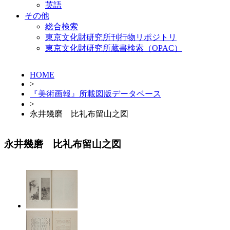
英語
その他
総合検索
東京文化財研究所刊行物リポジトリ
東京文化財研究所蔵書検索（OPAC）
HOME
>
『美術画報』所載図版データベース
>
永井幾磨 比礼布留山之図
永井幾磨 比礼布留山之図