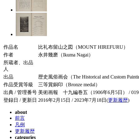
作品名
比礼布留山之図（MOUNT HIREFURU）
作者
永井幾磨（Ikuma Nagai）
所蔵者、出品
人
出品
歴史風俗画会（The Historical and Custom Paintin
作品受賞等級
三等賞銅印（Bronze medal）
出典 / 管理番号
美術画報 十九編巻五（1906年6月5日） / 019-0
登録日 / 更新日
2016年2月15日 / 2023年7月18日(
更新履歴
)
about
前言
凡例
更新履歴
categories