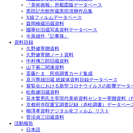
『美術画報』所載図版データベース
黒田記念館所蔵黒田清輝作品集
X線フィルムデータベース
森岡柳蔵旧蔵資料
國華社旧蔵写真資料データベース
今泉雄作『記事珠』
資料目録
久野健寄贈資料
久野健寄贈ノート資料
中村傳三郎旧蔵資料
山下菊二関連資料
斎藤たま 民俗調査カード集成
及川尊雄旧蔵 紙媒体資料目録データベース
展覧会における新型コロナウイルスの影響データ
松島健旧蔵資料
笹木繁男氏主宰現代美術資料センター寄贈資料（
京都府寺院重宝調査記録（赤松調書）データベー
柳澤孝資料デジタル化フィルム_リスト
菅沼貞三旧蔵資料
活動報告
日本語