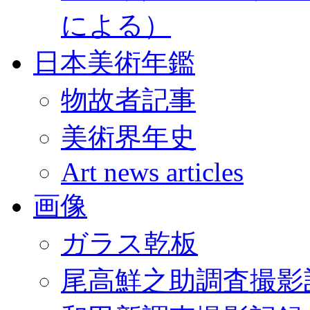
による）
日本美術年鑑
物故者記事
美術界年史
Art news articles
画像
ガラス乾板
尾高鮮之助調査撮影