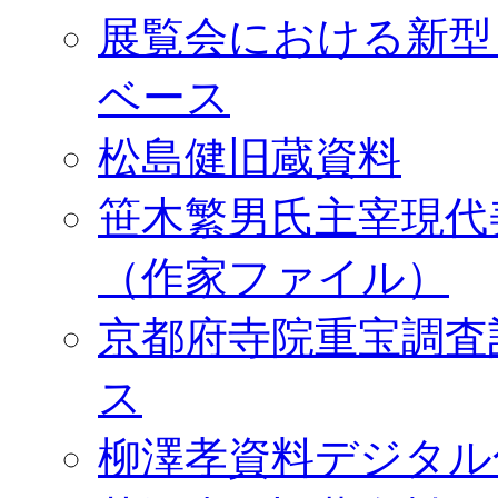
展覧会における新型
ベース
松島健旧蔵資料
笹木繁男氏主宰現代
（作家ファイル）
京都府寺院重宝調査
ス
柳澤孝資料デジタル