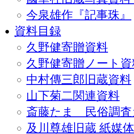
今泉雄作『記事珠』
資料目録
久野健寄贈資料
久野健寄贈ノート資
中村傳三郎旧蔵資料
山下菊二関連資料
斎藤たま 民俗調査
及川尊雄旧蔵 紙媒