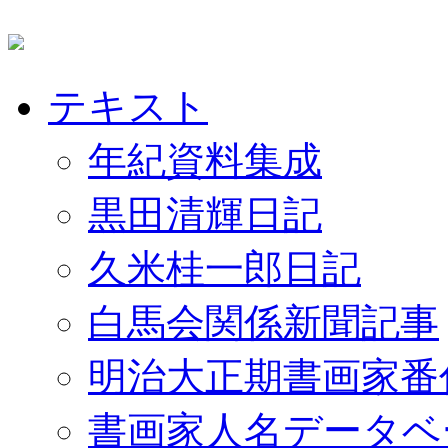
テキスト
年紀資料集成
黒田清輝日記
久米桂一郎日記
白馬会関係新聞記事
明治大正期書画家番
書画家人名データベ