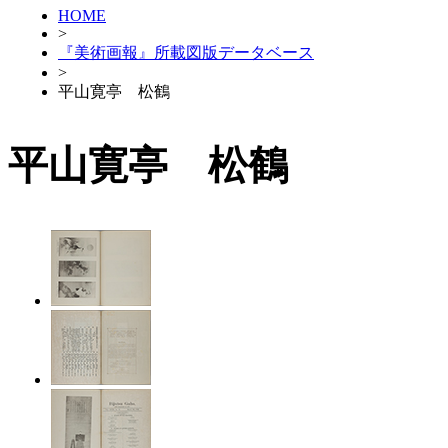
HOME
>
『美術画報』所載図版データベース
>
平山寛亭 松鶴
平山寛亭 松鶴