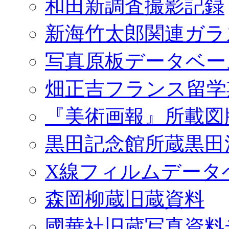
和田新調査撮影記録
新海竹太郎関連ガラ
写真原板データベー
畑正吉フランス留学
『美術画報』所載図
黒田記念館所蔵黒田
X線フィルムデータ
森岡柳蔵旧蔵資料
國華社旧蔵写真資料