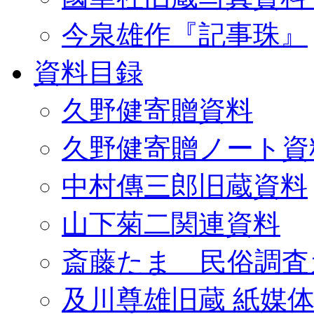
今泉雄作『記事珠』
資料目録
久野健寄贈資料
久野健寄贈ノート資
中村傳三郎旧蔵資料
山下菊二関連資料
斎藤たま 民俗調査
及川尊雄旧蔵 紙媒