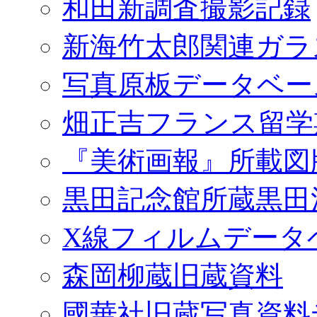
和田新調査撮影記録
新海竹太郎関連ガラ
写真原板データベー
畑正吉フランス留学
『美術画報』所載図
黒田記念館所蔵黒田
X線フィルムデータ
森岡柳蔵旧蔵資料
國華社旧蔵写真資料