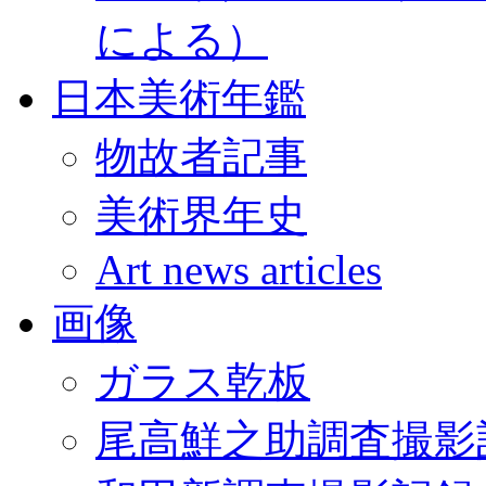
による）
日本美術年鑑
物故者記事
美術界年史
Art news articles
画像
ガラス乾板
尾高鮮之助調査撮影