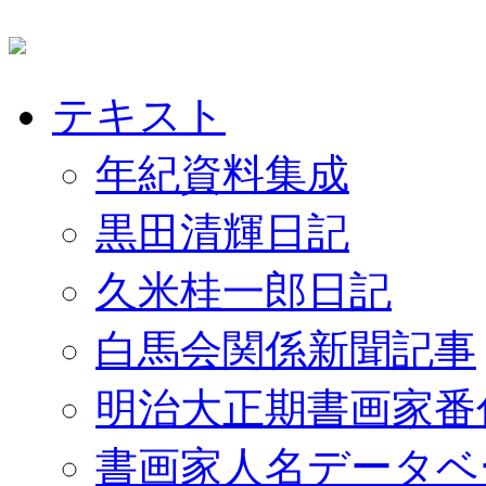
テキスト
年紀資料集成
黒田清輝日記
久米桂一郎日記
白馬会関係新聞記事
明治大正期書画家番
書画家人名データベ