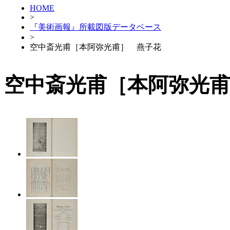
HOME
>
『美術画報』所載図版データベース
>
空中斎光甫［本阿弥光甫］ 燕子花
空中斎光甫［本阿弥光甫