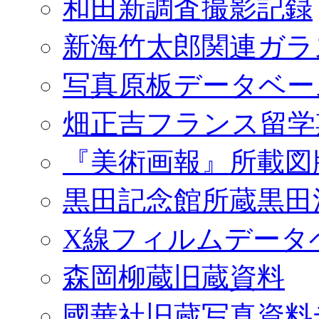
和田新調査撮影記録
新海竹太郎関連ガラ
写真原板データベー
畑正吉フランス留学
『美術画報』所載図
黒田記念館所蔵黒田
X線フィルムデータ
森岡柳蔵旧蔵資料
國華社旧蔵写真資料