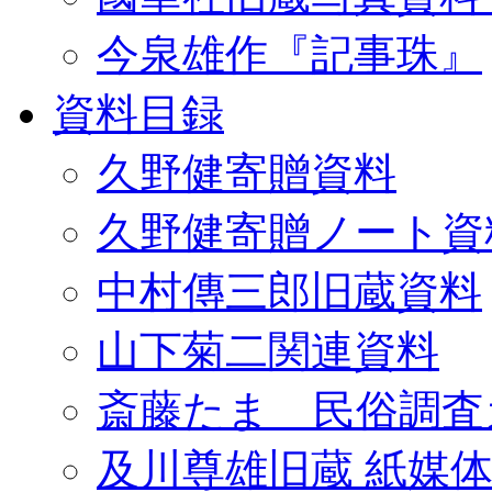
今泉雄作『記事珠』
資料目録
久野健寄贈資料
久野健寄贈ノート資
中村傳三郎旧蔵資料
山下菊二関連資料
斎藤たま 民俗調査
及川尊雄旧蔵 紙媒