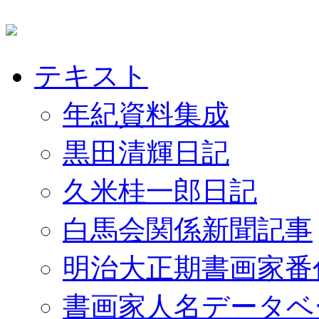
テキスト
年紀資料集成
黒田清輝日記
久米桂一郎日記
白馬会関係新聞記事
明治大正期書画家番
書画家人名データベ