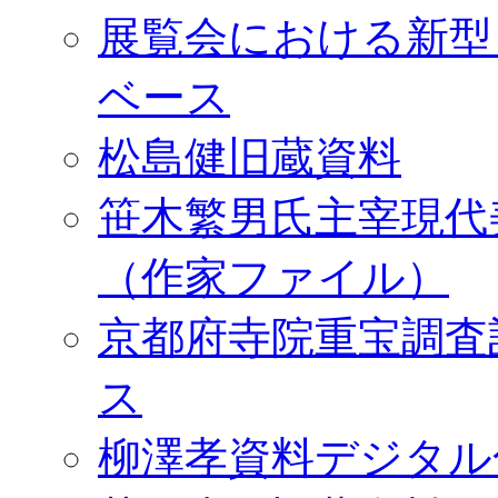
展覧会における新型
ベース
松島健旧蔵資料
笹木繁男氏主宰現代
（作家ファイル）
京都府寺院重宝調査
ス
柳澤孝資料デジタル