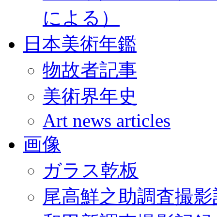
による）
日本美術年鑑
物故者記事
美術界年史
Art news articles
画像
ガラス乾板
尾高鮮之助調査撮影