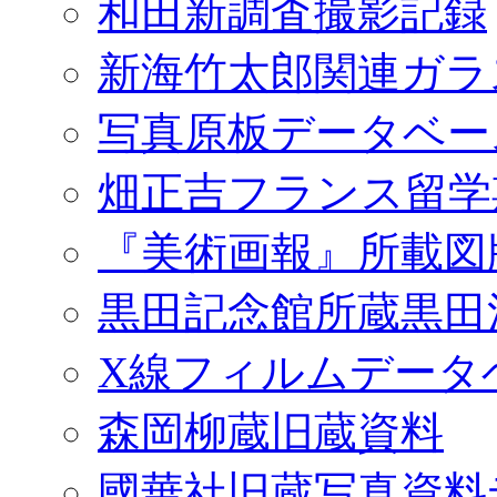
和田新調査撮影記録
新海竹太郎関連ガラ
写真原板データベー
畑正吉フランス留学
『美術画報』所載図
黒田記念館所蔵黒田
X線フィルムデータ
森岡柳蔵旧蔵資料
國華社旧蔵写真資料