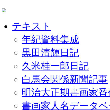
テキスト
年紀資料集成
黒田清輝日記
久米桂一郎日記
白馬会関係新聞記事
明治大正期書画家番
書画家人名データベ