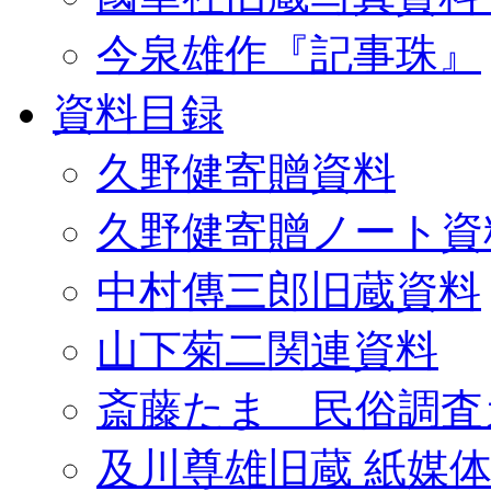
今泉雄作『記事珠』
資料目録
久野健寄贈資料
久野健寄贈ノート資
中村傳三郎旧蔵資料
山下菊二関連資料
斎藤たま 民俗調査
及川尊雄旧蔵 紙媒