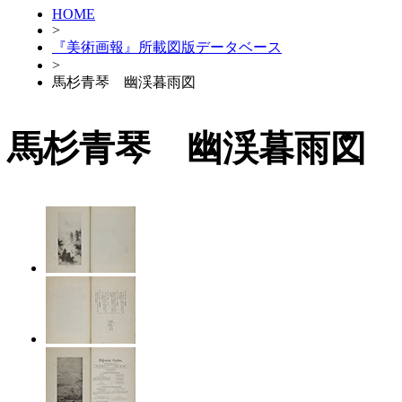
HOME
>
『美術画報』所載図版データベース
>
馬杉青琴 幽渓暮雨図
馬杉青琴 幽渓暮雨図