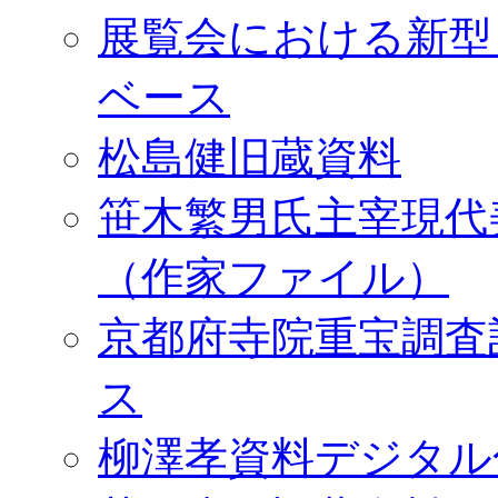
展覧会における新型
ベース
松島健旧蔵資料
笹木繁男氏主宰現代
（作家ファイル）
京都府寺院重宝調査
ス
柳澤孝資料デジタル