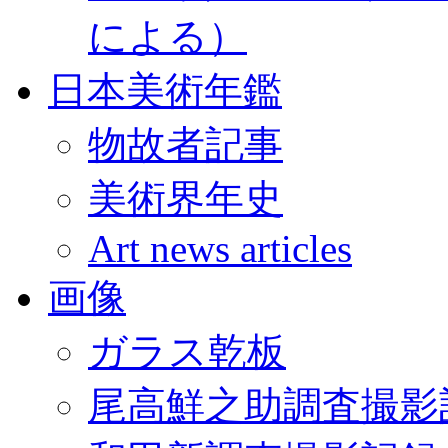
による）
日本美術年鑑
物故者記事
美術界年史
Art news articles
画像
ガラス乾板
尾高鮮之助調査撮影